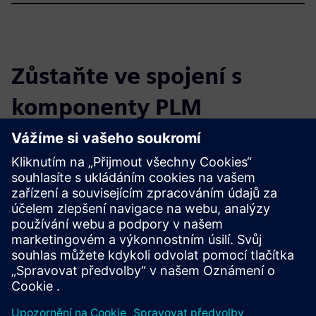
Zůstaňte ve spojení s
komponenty PLM
Přečtěte si blog
Získejte nové pohledy na PLM Components a trh PLM
obecně.
Navštivte blog PLM Components