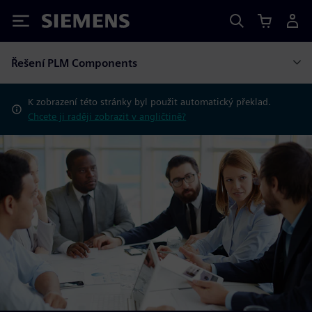
Siemens
Řešení PLM Components
K zobrazení této stránky byl použit automatický překlad.
Chcete ji raději zobrazit v angličtině?