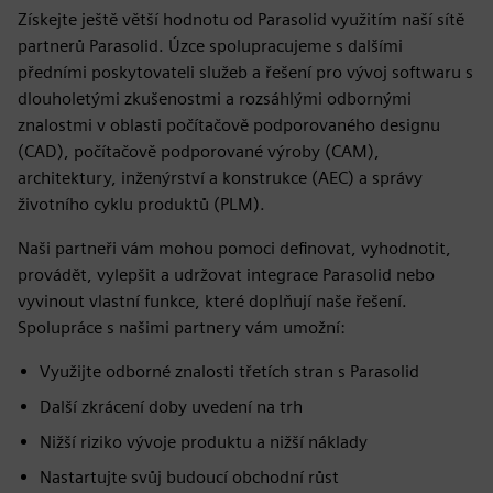
Získejte ještě větší hodnotu od Parasolid využitím naší sítě
partnerů Parasolid. Úzce spolupracujeme s dalšími
předními poskytovateli služeb a řešení pro vývoj softwaru s
dlouholetými zkušenostmi a rozsáhlými odbornými
znalostmi v oblasti počítačově podporovaného designu
(CAD), počítačově podporované výroby (CAM),
architektury, inženýrství a konstrukce (AEC) a správy
životního cyklu produktů (PLM).
Naši partneři vám mohou pomoci definovat, vyhodnotit,
provádět, vylepšit a udržovat integrace Parasolid nebo
vyvinout vlastní funkce, které doplňují naše řešení.
Spolupráce s našimi partnery vám umožní:
Využijte odborné znalosti třetích stran s Parasolid
Další zkrácení doby uvedení na trh
Nižší riziko vývoje produktu a nižší náklady
Nastartujte svůj budoucí obchodní růst