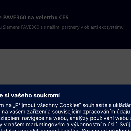
e PAVE360 na veletrhu CES
u Siemens PAVE360 a s našimi partnery v oblasti ekosystému
ro vozidla