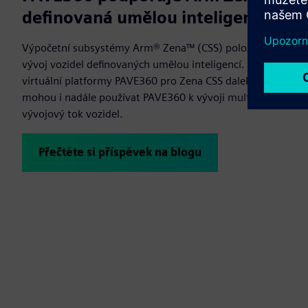
definovaná umělou inteligencí
Výpočetní subsystémy Arm® Zena™ (CSS) položily základy pr
vývoj vozidel definovaných umělou inteligencí. Siemens pod
virtuální platformy PAVE360 pro Zena CSS daleko před prv
mohou i nadále používat PAVE360 k vývoji multi-domain digi
vývojový tok vozidel.
Přečtěte si příspěvek na blogu