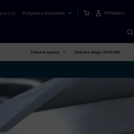
Podpora a komunita
Přihlášení
gion
|
CS
H
p
A
S
Tiskové zprávy
Stránka blogu PAVE360