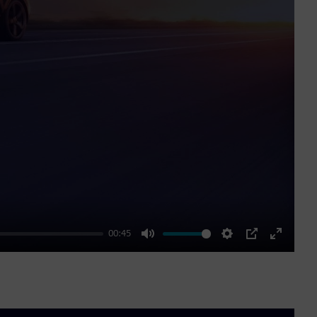
00:45
Mute
Settings
PIP
Enter
fullscre