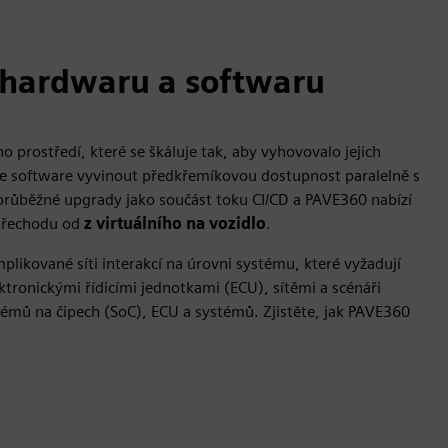
 hardwaru a softwaru
 prostředí, které se škáluje tak, aby vyhovovalo jejich
ze software vyvinout předkřemíkovou dostupnost paralelně s
růběžné upgrady jako součást toku CI/CD a PAVE360 nabízí
 přechodu od
z virtuálního na vozidlo
.
plikované síti interakcí na úrovni systému, které vyžadují
ktronickými řídicími jednotkami (ECU), sítěmi a scénáři
stémů na čipech (SoC), ECU a systémů. Zjistěte, jak PAVE360