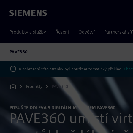
Siemens
Produkty a služby
Řešení
Odvětví
Partnerská síť
PAVE360
K zobrazení této stránky byl použit automatický překlad.
Chcet
Produkty
PAVE360
Home
POSUŇTE DOLEVA S DIGITÁLNÍM TWINEM PAVE360
PAVE360 umístí virt