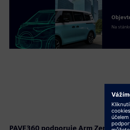
Objevt
Na stánk
PAVE360 podporuje Arm Zena CSS p