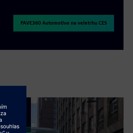
PAVE360 Automotive na veletrhu CES