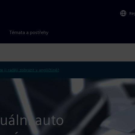
Re
Témata a postřehy
e ji raději zobrazit v angličtině?
uální auto