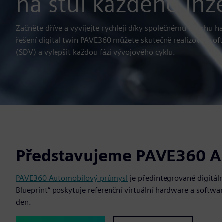
na stůl každého inž
Začněte dříve a vyvíjejte rychleji díky společnému návrhu 
řešení digital twin PAVE360 můžete skutečně realizovat so
(SDV) a vylepšit každou fázi vývojového cyklu.
Představujeme PAVE360 A
PAVE360 Automobilový průmysl
je předintegrované digitál
Blueprint“ poskytuje referenční virtuální hardware a softwar
den.