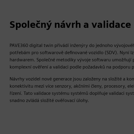
Společný návrh a validace
PAVE360 digital twin přivádí inženýry do jednoho vývojového
potřebám pro softwarově definované vozidlo (SDV). Nyní l
hardwarem. Společné metodiky vývoje softwaru umožňují p
komplexní ověření a validaci podle požadavků na podporu
Návrhy vozidel nové generace jsou založeny na složité a kom
konektivitu mezi více senzory, akčními členy, procesory, ele
řízení. Tato validace systému systémů doplňuje validaci sy
snadno zvládá složité ověřovací úlohy.