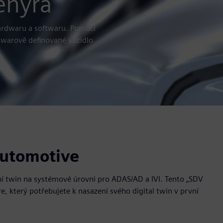
enýra
hardwaru a softwaru. Pomocí
ftwarově definované vozidlo
utomotive
ní twin na systémové úrovni pro ADAS/AD a IVI. Tento „SDV
e, který potřebujete k nasazení svého digital twin v první