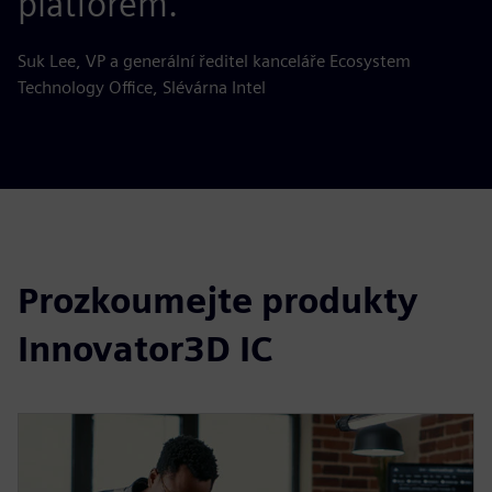
platforem.“
Suk Lee, VP a generální ředitel kanceláře Ecosystem
Technology Office, Slévárna Intel
Prozkoumejte produkty
Innovator3D IC