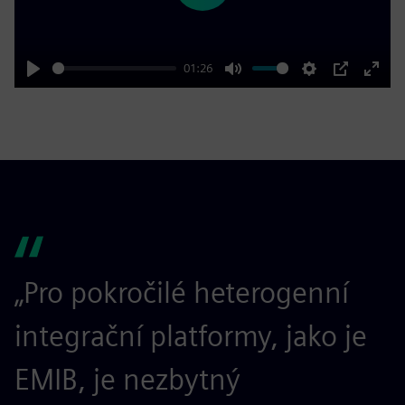
01:26
Play
Mute
Settings
PIP
Enter
fulls
„Pro pokročilé heterogenní
integrační platformy, jako je
EMIB, je nezbytný