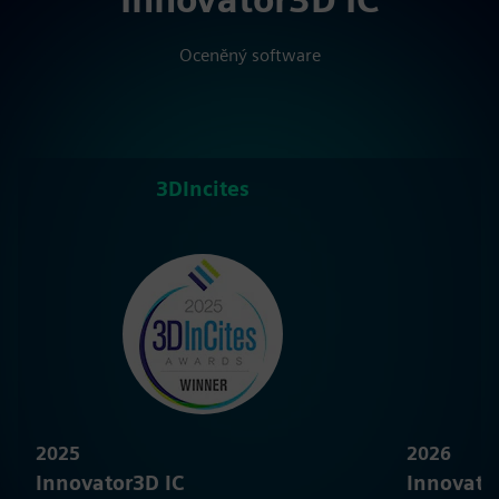
Oceněný software
3DIncites
C
2025
2026
Innovator3D IC
Innovato