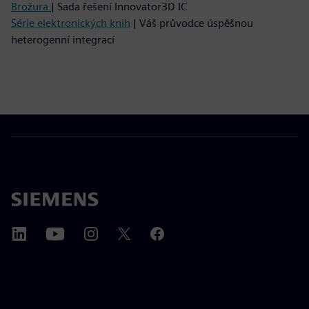
Brožura
| Sada řešení Innovator3D IC
Série elektronických knih
| Váš průvodce úspěšnou
heterogenní integrací