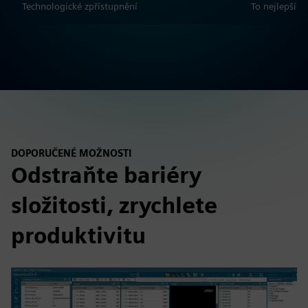
Technologické zpřístupnění
To nejlepší z
DOPORUČENÉ MOŽNOSTI
Odstraňte bariéry
složitosti, zrychlete
produktivitu