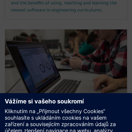
and the benefits of using, teaching and learning the
newest software in engineering curriculums.
E-KNIHA
Studijní materiály o navrhování
v NX