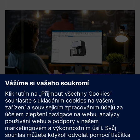
INFORMAČNÍ LETÁK
Konstrukční řešení NX X
Přečtěte si o výhodách a rozdílech jednotlivých úrovní
NX X v tomto informačním listu.