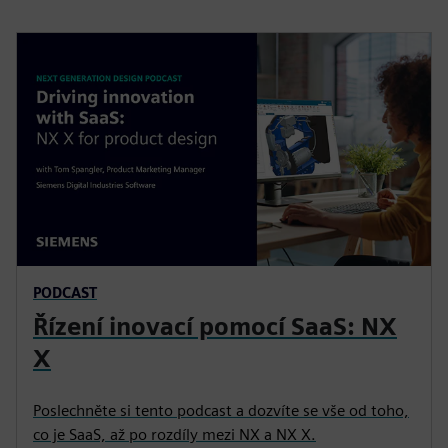
PODCAST
Řízení inovací pomocí SaaS: NX
X
Poslechněte si tento podcast a dozvíte se vše od toho,
co je SaaS, až po rozdíly mezi NX a NX X.