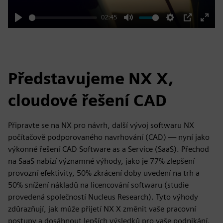
02:45
Play
Mute
Settings
PIP
Enter
fulls
Představujeme NX X,
cloudové řešení CAD
Připravte se na NX pro návrh, další vývoj softwaru NX
počítačově podporovaného navrhování (CAD) — nyní jako
výkonné řešení CAD Software as a Service (SaaS). Přechod
na SaaS nabízí významné výhody, jako je 77% zlepšení
provozní efektivity, 50% zkrácení doby uvedení na trh a
50% snížení nákladů na licencování softwaru (studie
provedená společností Nucleus Research). Tyto výhody
zdůrazňují, jak může přijetí NX X změnit vaše pracovní
postupy a dosáhnout lepších výsledků pro vaše podnikání.