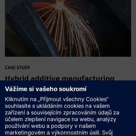
CASE STUDY
Hybrid additive manufacturing
transforms production of high-
quality metal parts
Společnost:
Hoedtke
Odvětví:
Automobilový průmysl a doprava, Těžká
technika, Průmyslové stroje
Umístění:
Pinneberg , Germany