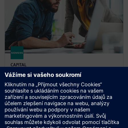
CAPITAL
Capital Essentials
Jedná se o sadu softwarových nástrojů pro
navrhování kabelů a kabelových svazků a dokáže
uspokojit požadavky společností po nástroji, který je
nejen efektivní a výkonný, ale který se také snadno
používá.