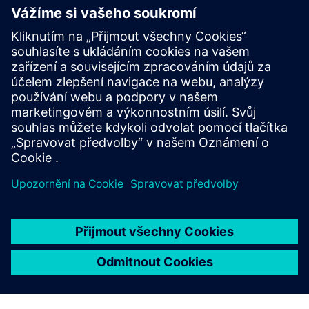
CAPITAL
Capital Connectors
Capital Connectors umožňuje bezproblémové sdílení
elektrických dat s MCAD, PLM a simulačními nástroji.