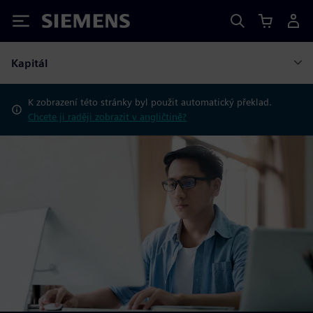
Siemens
Kapitál
K zobrazení této stránky byl použit automatický překlad.
Chcete ji raději zobrazit v angličtině?