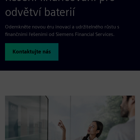
odvětví baterií
Odemkněte novou éru inovací a udržitelného růstu s
finančními řešeními od Siemens Financial Services.
Kontaktujte nás