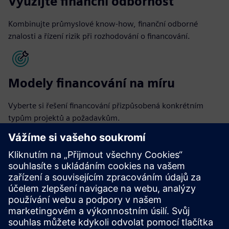
Využijte finanční odbornost
Kombinujte průmyslové know-how, finanční odborné
znalosti a řízení rizik při rozhodování o financování.
Modely financování na míru
Vyberte si řešení financování přizpůsobená konkrétním
typům projektů a požadavkům.
Řešení financování struktury
Zvažte různé struktury financování, jako jsou investiční
řešení, dluhové financování projektů nebo modely
pronájmu a půjček pro investice do zařízení a technologií, v
závislosti na potřebách projektu.