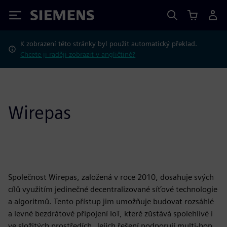
Siemens
K zobrazení této stránky byl použit automatický překlad.
Chcete ji raději zobrazit v angličtině?
Wirepas
Společnost Wirepas, založená v roce 2010, dosahuje svých
cílů využitím jedinečné decentralizované síťové technologie
a algoritmů. Tento přístup jim umožňuje budovat rozsáhlé
a levné bezdrátové připojení IoT, které zůstává spolehlivé i
ve složitých prostředích. Jejich řešení podporují multi-hop