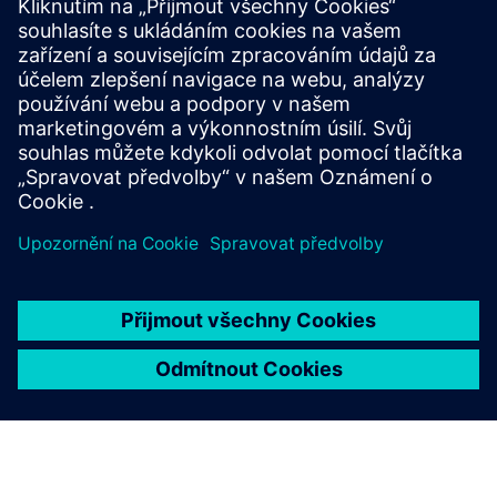
Wirepas 2.4GHz Mesh
Nasazujte cenově dostupné, masivní aplikace IoT krátkého
dosahu s vysokou hustotou s nebývalým výkonem.
Další informace