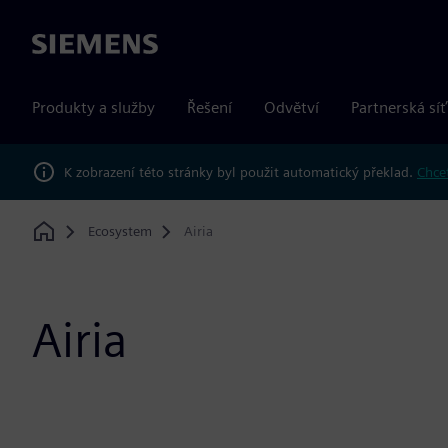
Siemens
Produkty a služby
Řešení
Odvětví
Partnerská síť
K zobrazení této stránky byl použit automatický překlad.
Chcet
Ecosystem
Airia
Home
Airia