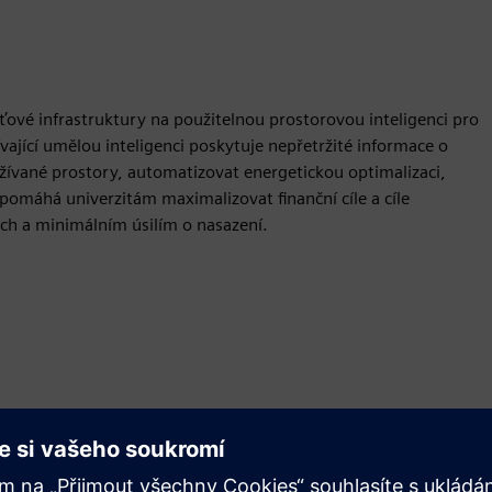
ťové infrastruktury na použitelnou prostorovou inteligenci pro
ající umělou inteligenci poskytuje nepřetržité informace o
žívané prostory, automatizovat energetickou optimalizaci,
pomáhá univerzitám maximalizovat finanční cíle a cíle
ech a minimálním úsilím o nasazení.
Pohyb
Build