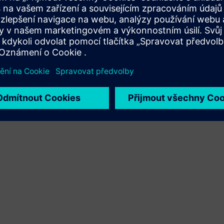
Rozšiřuje produkt/řešení Siemens Xcelerator nebo na nich
staví vytvořením nového produktu nebo vytváří nové
řešení pro zákazníky integrací produktu Siemens
Xcelerator a vlastního produktu