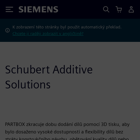
Siemens
K zobrazení této stránky byl použit automatický překlad.
Chcete ji raději zobrazit v angličtině?
Schubert Additive
Solutions
PARTBOX zkracuje dobu dodání dílů pomocí 3D tisku, aby
bylo dosaženo vysoké dostupnosti a flexibility dílů bez
ztráty konstrukčního návrhu, obětování kvality dílů nebo