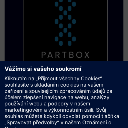
PARTBOX Eco System
Spusťte dezcentralizovanou výrobu a vytvořte digitální
sklad pro tisk dílů tam, kde a kdy je to potřeba, aniž byste
ztratili své know-how.
Další informace