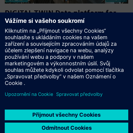
DIGITAL TWIN Data platform for
Plants
The DT Data Platform delivers a unified data backbone
optimized for plant-wide DX. The platform collectively
enhances reliability, efficiency, safety, and situational
awareness by enabling comprehensive monitoring,
predictive dia...
Další informace