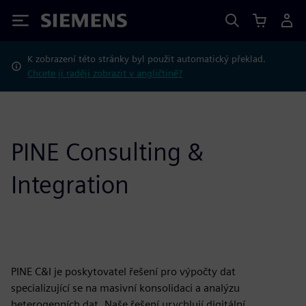
Siemens
K zobrazení této stránky byl použit automatický překlad.
Chcete ji raději zobrazit v angličtině?
PINE Consulting &
Integration
PINE C&I je poskytovatel řešení pro výpočty dat
specializující se na masivní konsolidaci a analýzu
heterogenních dat. Naše řešení urychlují digitální