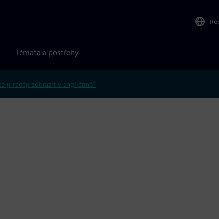
Re
Témata a postřehy
e ji raději zobrazit v angličtině?