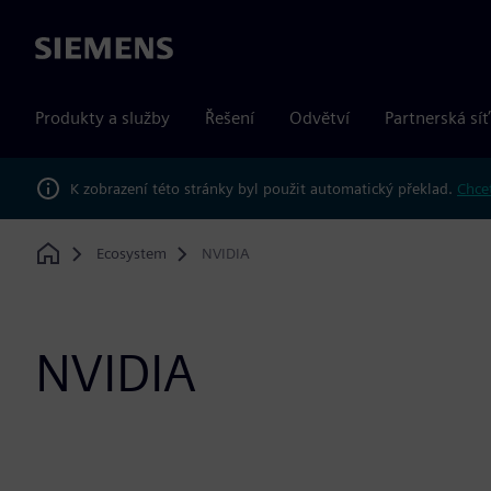
Siemens
Produkty a služby
Řešení
Odvětví
Partnerská síť
K zobrazení této stránky byl použit automatický překlad.
Chcet
Ecosystem
NVIDIA
Home
NVIDIA