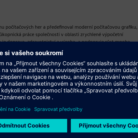
hu počítačových her a předefinoval moderní počítačovou grafiku,
ůkopnická práce společnosti v oblasti zrychlené výpočetní
ko je doprava, zdravotnictví a výroba, a podporuje růst mnoha