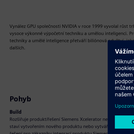
Vynález GPU společnosti NVIDIA v roce 1999 vyvolal růst tr
vysoce výkonné výpočetní techniku a umělou inteligenci. Pr
techniky a umělé inteligence přetváří biliónová odvětví, ja
dalších.
Pohyb
Build
Rozšiřuje produkt/řešení Siemens Xcelerator nebo na nich
staví vytvořením nového produktu nebo vytváří nové
řešení pro zákazníky integrací produktu Siemens