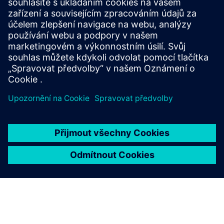
Enterprise Intelligence
EDI vyniká jako lídr v aplikacích řízených umělou inteligencí
a umožňuje to integrací řešení AI s přizpůsobenými
službami.
Další informace