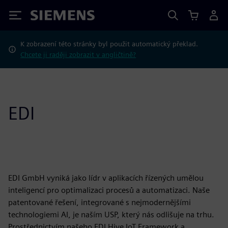
Siemens
K zobrazení této stránky byl použit automatický překlad.
Chcete ji raději zobrazit v angličtině?
EDI
EDI GmbH vyniká jako lídr v aplikacích řízených umělou
inteligencí pro optimalizaci procesů a automatizaci. Naše
patentované řešení, integrované s nejmodernějšími
technologiemi AI, je naším USP, který nás odlišuje na trhu.
Prostřednictvím našeho EDI Hive IoT Framework a