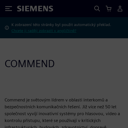
Siemens
K zobrazení této stránky byl použit automatický překlad.
Chcete ji raději zobrazit v angličtině?
COMMEND
Commend je světovým lídrem v oblasti interkomů a
bezpečnostních komunikačních řešení. Již více než 50 let
společnost vyvíjí inovativní systémy pro hlasovou, video a
kontrolu přístupu, které se používají v kritických
infrastrukturách, budovách, zdravotnictví, dopravě,