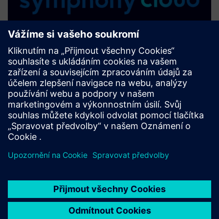
SYMPHONY CLOUD - Cloud-based
Intercom System
První cloudový interkomový systém na světě postavený na
principu „Privacy and Security by Design“ - představuje
začátek nové éry v oblasti bezpečnostní komunikace
Další informace