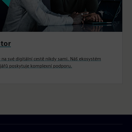
tor
 na své digitální cestě nikdy sami. Náš ekosystém
ojářů poskytuje komplexní podporu.