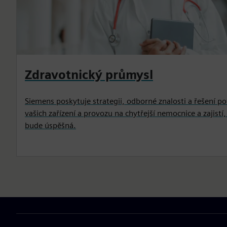
Zdravotnický průmysl
Siemens poskytuje strategii, odborné znalosti a řešení p
vašich zařízení a provozu na chytřejší nemocnice a zajistí,
bude úspěšná.