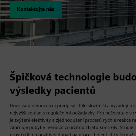
Kontaktujte nás
Špičková technologie budov
výsledky pacientů
Dnes jsou nemocniční předpisy stále složitější a vyžadují tec
nejvyšší soulad s regulačními požadavky. Pro pečovatele v 
je zvýšení efektivity a zjednodušení procesů rychlé reakce n
zahrnuje pobyt v nemocnici určitou ztrátu kontroly. Studie 
prostředí má pozitivní dopad na proces hojení, díky čemuž se 