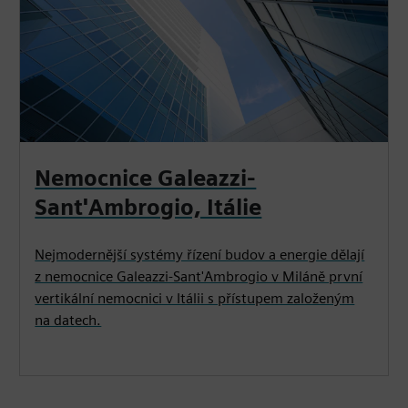
Nemocnice Galeazzi-
Sant'Ambrogio, Itálie
Nejmodernější systémy řízení budov a energie dělají
z nemocnice Galeazzi-Sant'Ambrogio v Miláně první
vertikální nemocnici v Itálii s přístupem založeným
na datech.