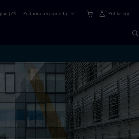
Podpora a komunita
Přihlášení
gion
|
CS
H
p
A
S