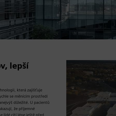
, lepší
hnologii, která zajišťuje
rychle se měnícím prostředí
anejvýš důležité. U pacientů
ukazují, že příjemné
lidé cítí lépe ještě před