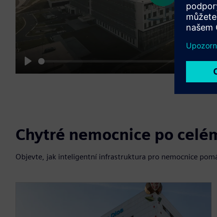
01:32
Play
M
Chytré nemocnice po celé
Objevte, jak inteligentní infrastruktura pro nemocnice pomá