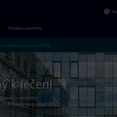
Re
Témata a postřehy
e ji raději zobrazit v angličtině?
ý k léčení
t-Maarten v belgickém
 2018 a představuje prostředí,