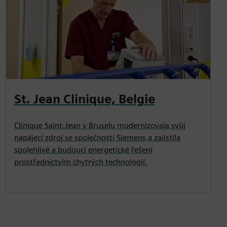
St. Jean Clinique, Belgie
Clinique Saint-Jean v Bruselu modernizovala svůj
napájecí zdroj se společností Siemens a zajistila
spolehlivé a budoucí energetické řešení
prostřednictvím chytrých technologií.