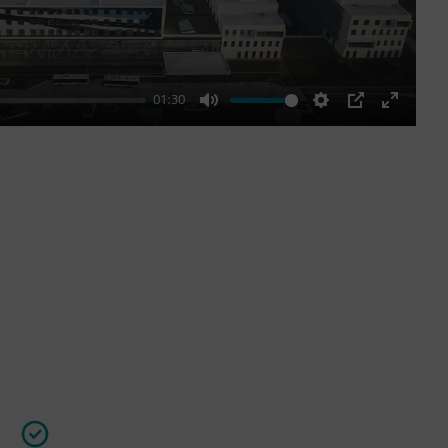
01:30
Mute
Settings
PIP
Enter
fullscre