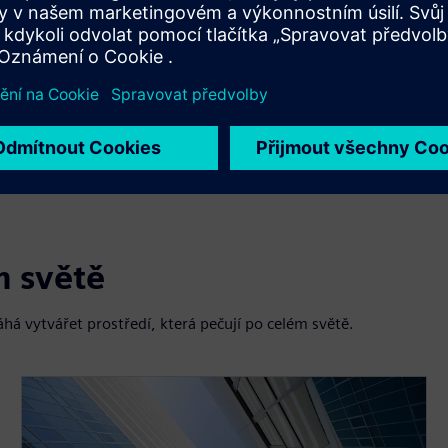
ute
Settings
PIP
Enter
fullscreen
m světě
há vytvářet prostředí, která pečují po celém světě.