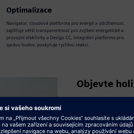
Optimalizace
Navigator, cloudová platforma pro energii a udržitelnost,
zajišťuje větší transparentnost pro zvýšení energetické a
provozní efektivity a Desigo CC, integrální platforma pro
správu budov, poskytuje rychlou reakci.
Objevte holi
Při spolupráci každý aspekt 
Již od fáze plánování, nejno
Maarten poskytuje optimáln
tom, jak tato inteligentní