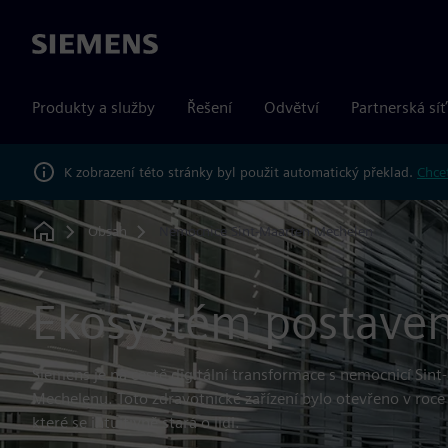
Siemens
Produkty a služby
Řešení
Odvětví
Partnerská síť
K zobrazení této stránky byl použit automatický překlad.
Chcet
Obsah
Nemocnice Sint-Maarten Mechelen
Home
Ekosystém postaven
Siemens je na cestě digitální transformace s nemocnicí Sin
Mechelenu. Toto zdravotnické zařízení bylo otevřeno v roce
které se intuitivně stará o lidi.