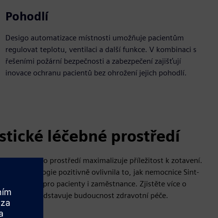
Pohodlí
Desigo automatizace místnosti umožňuje pacientům
regulovat teplotu, ventilaci a další funkce. V kombinaci s
řešeními požární bezpečnosti a zabezpečení zajišťují
inovace ochranu pacientů bez ohrožení jejich pohodlí.
stické léčebné prostředí
inteligentního prostředí maximalizuje příležitost k zotavení.
vější technologie pozitivně ovlivnila to, jak nemocnice Sint-
í podmínky pro pacienty i zaměstnance. Zjistěte více o
 nemocnice představuje budoucnost zdravotní péče.