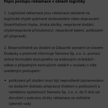
Popis postupu reklamace v oblasti logistiky
1. Logistické reklamace jsou reklamace založené na
logistické chybě spáchané dodavatelem nebo dopravcem
(kvantitativní chyba, ztráta zásilky, nesprávné dodání,
chybí/nesprávné příslušenství, nesprávné balení, poškození
při přepravě).
2. Bezprostředně po dodání se Zákazník seznámí se stavem
Dodávky a písemně informuje Siemens Sp. z o. o. pomocí
online formuláře dostupného na webových stránkách -
odkaz o případných existujících vadách v souladu s níže
uvedeným postupem:
poškození při dodání musí být neprodleně zaznamenáno
na dodacím dokladu přepravce (hlášení o poškození) a
nahlášeno společnosti Siemens Sp. z o. o. do 5 dnů od
doručení s pokutou ztráty reklamace za viditelné
(zjevné) vady