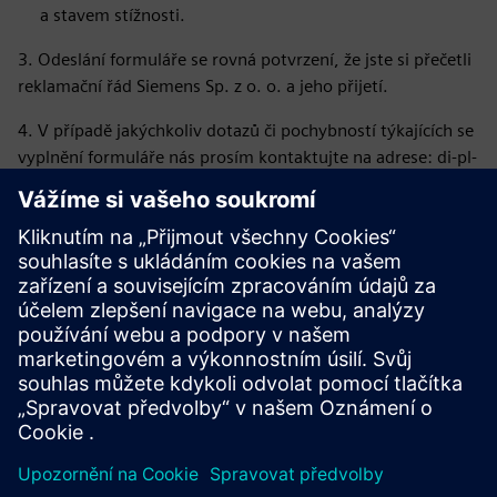
a stavem stížnosti.
3. Odeslání formuláře se rovná potvrzení, že jste si přečetli
reklamační řád Siemens Sp. z o. o. a jeho přijetí.
4. V případě jakýchkoliv dotazů či pochybností týkajících se
vyplnění formuláře nás prosím kontaktujte na adrese: di-pl-
ordermanagement.pl@siemens.com nebo na příslušného
zaměstnance oddělení logistiky.
5. V případě reklamace kvality (výměna/oprava), odešlete
reklamaci prostřednictvím online formuláře dostupného na
adrese:
https://www.siemens.com/pl-
pl/contact/poland/quality-complaint/
a postupujte podle
následujících pokynů obdržených z našich webových
stránek.