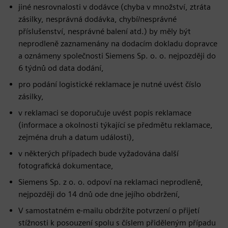
jiné nesrovnalosti v dodávce (chyba v množství, ztráta
zásilky, nesprávná dodávka, chybí/nesprávné
příslušenství, nesprávné balení atd.) by měly být
neprodleně zaznamenány na dodacím dokladu dopravce
a oznámeny společnosti Siemens Sp. o. o. nejpozději do
6 týdnů od data dodání,
pro podání logistické reklamace je nutné uvést číslo
zásilky,
v reklamaci se doporučuje uvést popis reklamace
(informace a okolnosti týkající se předmětu reklamace,
zejména druh a datum události),
v některých případech bude vyžadována další
fotografická dokumentace,
Siemens Sp. z o. o. odpoví na reklamaci neprodleně,
nejpozději do 14 dnů ode dne jejího obdržení,
V samostatném e-mailu obdržíte potvrzení o přijetí
stížnosti k posouzení spolu s číslem přiděleným případu