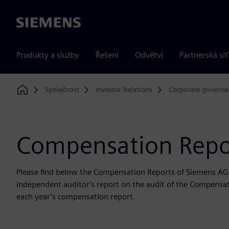
Siemens
Produkty a služby
Řešení
Odvětví
Partnerská síť
Společnost
Investor Relations
Corporate governa
Home
Compensation Repo
Please find below the Compensation Reports of Siemens AG f
independent auditor‘s report on the audit of the Compensatio
each year’s compensation report.