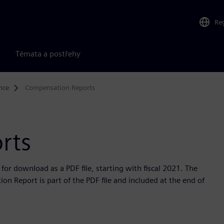
Re
Témata a postřehy
nce
Compensation Reports
rts
or download as a PDF file, starting with fiscal 2021. The
n Report is part of the PDF file and included at the end of