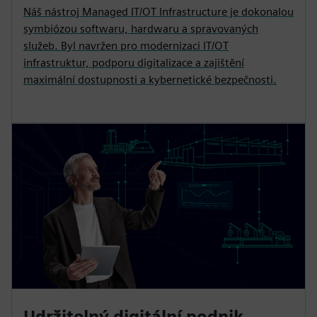
Náš nástroj Managed IT/OT Infrastructure je dokonalou
symbiózou softwaru, hardwaru a spravovaných
služeb. Byl navržen pro modernizaci IT/OT
infrastruktur, podporu digitalizace a zajištění
maximální dostupnosti a kybernetické bezpečnosti.
Udržitelný digitální podnik