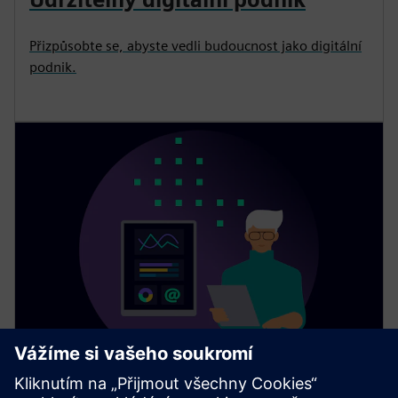
Přizpůsobte se, abyste vedli budoucnost jako digitální
podnik.
Senseye Predictive Maintenance