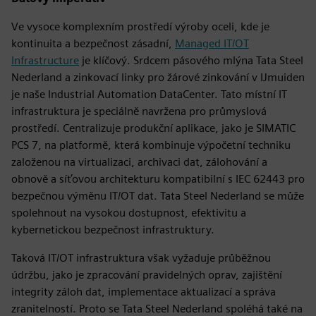
Ve vysoce komplexním prostředí výroby oceli, kde je
kontinuita a bezpečnost zásadní,
Managed IT/OT
Infrastructure
je klíčový. Srdcem pásového mlýna Tata Steel
Nederland a zinkovací linky pro žárové zinkování v IJmuiden
je naše Industrial Automation DataCenter. Tato místní IT
infrastruktura je speciálně navržena pro průmyslová
prostředí. Centralizuje produkční aplikace, jako je SIMATIC
PCS 7, na platformě, která kombinuje výpočetní techniku
založenou na virtualizaci, archivaci dat, zálohování a
obnově a síťovou architekturu kompatibilní s IEC 62443 pro
bezpečnou výměnu IT/OT dat. Tata Steel Nederland se může
spolehnout na vysokou dostupnost, efektivitu a
kybernetickou bezpečnost infrastruktury.
Taková IT/OT infrastruktura však vyžaduje průběžnou
údržbu, jako je zpracování pravidelných oprav, zajištění
integrity záloh dat, implementace aktualizací a správa
zranitelností. Proto se Tata Steel Nederland spoléhá také na