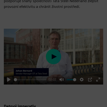
podporuje snahy společnosti Tata Steel Nederland zlepšit
provozní efektivitu a chránit životní prostředí.
Play
02:02
Play
Mute
Settings
PIP
Enter
fulls
Datový imperativ