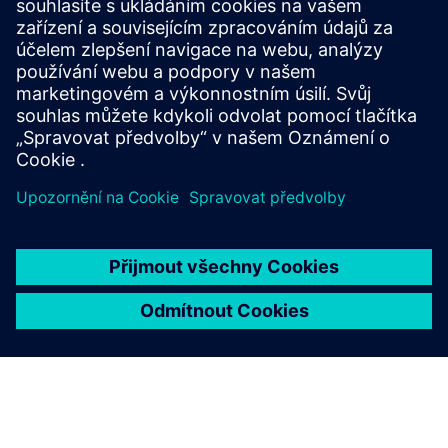
Umožňuje inteligenci aktiv napříč závody bez nutnosti
manuální analýzy. Platforma kombinuje špičkovou
umělou inteligenci s lidskými poznatky a automaticky
generuje modely chování strojů a správců.