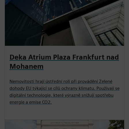
Deka Atrium Plaza Frankfurt nad
Mohanem
Nemovitosti hrají ústřední roli při provádění Zelené
dohody EU týkající se cílů ochrany klimatu. Používají se
digitální technologie, které výrazně snižují spotřebu
energie a emise CO2.