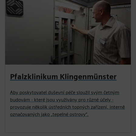
Pfalzklinikum Klingenmünster
Aby poskytovatel duševní péče sloužil svým četným
budovám - které jsou využívány pro různé účely -
provozuje několik ústředních topných zařízení, interně
označovaných jako „tepelné ostrovy“.