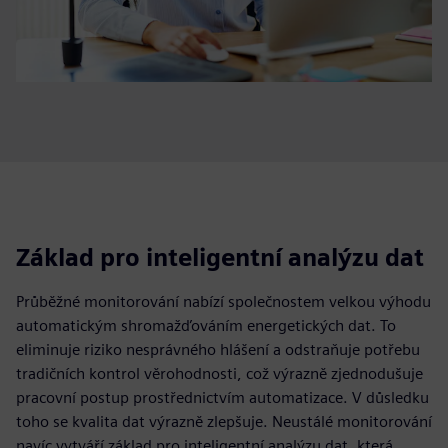
Základ pro inteligentní analýzu dat
Průběžné monitorování nabízí společnostem velkou výhodu
automatickým shromažďováním energetických dat. To
eliminuje riziko nesprávného hlášení a odstraňuje potřebu
tradičních kontrol věrohodnosti, což výrazně zjednodušuje
pracovní postup prostřednictvím automatizace. V důsledku
toho se kvalita dat výrazně zlepšuje. Neustálé monitorování
navíc vytváří základ pro inteligentní analýzu dat, která