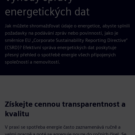
energetických dat
Jak můžete shromažďovat údaje o energetice, abyste splnili
požadavky na podávání zpráv nebo povinnosti, jako je
směrnice EU „Corporate Sustainability Reporting Directive“
(CSRD)? Efektivní správa energetických dat poskytuje
přesný přehled o spotřebě energie všech připojených
společností a nemovitostí.
Získejte cennou transparentnost a
kvalitu
V praxi se spotřeba energie často zaznamenává ručně a
velmi pracně a poté se agreguje pouze do ročních čísel. Se