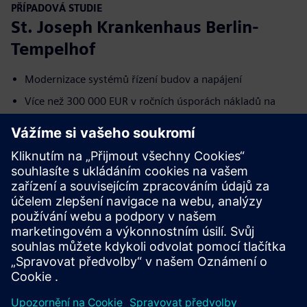
PŘÍPADOVÁ STUDIE
St. Joseph Krankenhaus Berlin-
Tempelhof
Modernizace systémů řízení budov a napájení
Více než 300 000 EUR v ročních úsporách nákladů na
energii
Více než 1300 tun CO2 ročně
Další informace