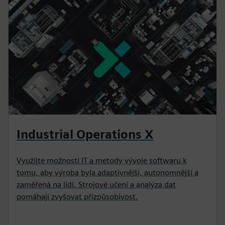
Industrial Operations X
Využijte možnosti IT a metody vývoje softwaru k
tomu, aby výroba byla adaptivnější, autonomnější a
zaměřená na lidi. Strojové učení a analýza dat
pomáhají zvyšovat přizpůsobivost.