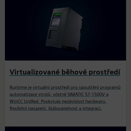
Virtualizované běhové prostředí
Runtime je virtuální prostředí pro spouštění programů
automatizace strojů, včetně SIMATIC S7-1500V a
WinCC Unified. Poskytuje nezávislost hardwaru,
flexibilní nasazení, škálovatelnost a integraci.