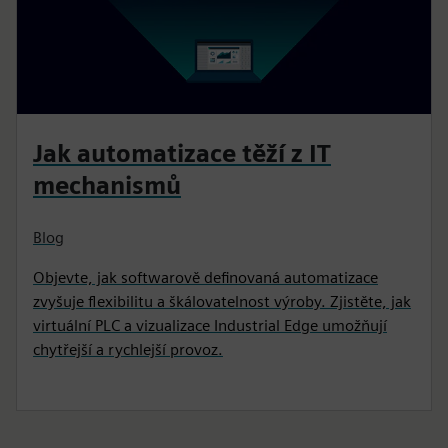
Jak automatizace těží z IT
mechanismů
Blog
Objevte, jak softwarově definovaná automatizace
zvyšuje flexibilitu a škálovatelnost výroby. Zjistěte, jak
virtuální PLC a vizualizace Industrial Edge umožňují
chytřejší a rychlejší provoz.