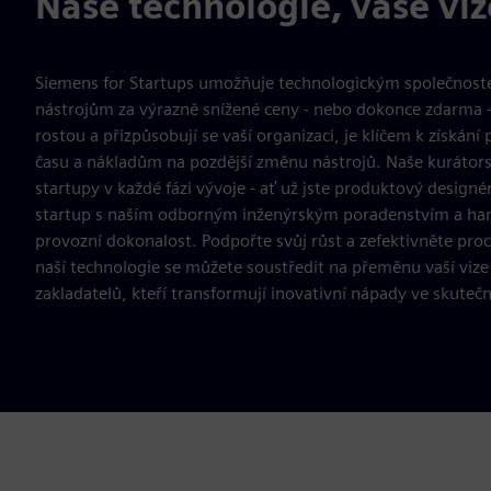
Naše technologie, vaše viz
Siemens for Startups umožňuje technologickým společnoste
nástrojům za výrazně snížené ceny - nebo dokonce zdarma - 
rostou a přizpůsobují se vaší organizaci, je klíčem k získá
času a nákladům na pozdější změnu nástrojů. Naše kurátors
startupy v každé fázi vývoje - ať už jste produktový design
startup s naším odborným inženýrským poradenstvím a har
provozní dokonalost. Podpořte svůj růst a zefektivněte pr
naší technologie se můžete soustředit na přeměnu vaší vize 
zakladatelů, kteří transformují inovativní nápady ve skuteč