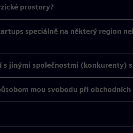
yzické prostory?
tartups speciálně na některý region ne
 s jinými společnostmi (konkurenty) 
působem mou svobodu při obchodních 