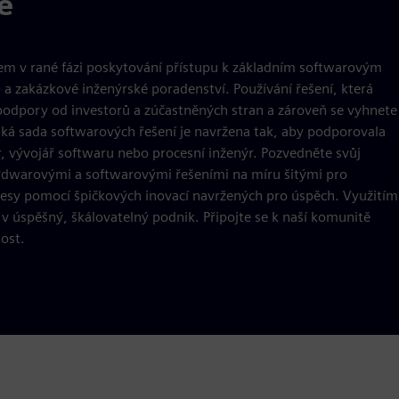
e
m v rané fázi poskytování přístupu k základním softwarovým
a zakázkové inženýrské poradenství. Používání řešení, která
ní podpory od investorů a zúčastněných stran a zároveň se vyhnete
ká sada softwarových řešení je navržena tak, aby podporovala
ér, vývojář softwaru nebo procesní inženýr. Pozvedněte svůj
dwarovými a softwarovými řešeními na míru šitými pro
ocesy pomocí špičkových inovací navržených pro úspěch. Využitím
v úspěšný, škálovatelný podnik. Připojte se k naší komunitě
nost.