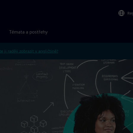
Re
Témata a postřehy
e ji raději zobrazit v angličtině?
ožnění