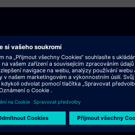
spolupracuje?
 — Collaborate, Connect nebo Empower
tups rizikový kapitál?