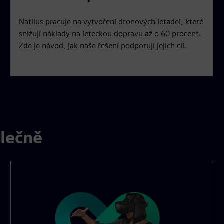
Natilus pracuje na vytvoření dronových letadel, které
snižují náklady na leteckou dopravu až o 60 procent.
Zde je návod, jak naše řešení podporují jejich cíl.
lečně