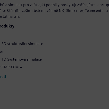
hů a simulací pro začínající podniky poskytují začínajícím sta
á se škálují s vaším růstem, včetně NX, Simcenter, Teamcenter
ostat na trh.
rodukty
 3D strukturální simulace
er
r 1D Systémová simulace
r STAR-CCM +
osti