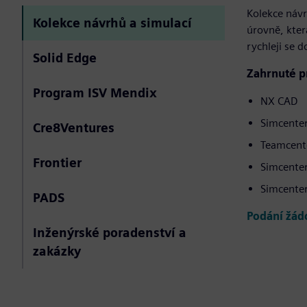
Kolekce návr
Kolekce návrhů a simulací
úrovně, kter
rychleji se d
Solid Edge
Zahrnuté p
Program ISV Mendix
NX CAD
Simcenter
Cre8Ventures
Teamcent
Frontier
Simcente
Simcente
PADS
Podání žád
Inženýrské poradenství a
zakázky