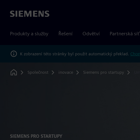
Siemens
Produkty a služby
Řešení
Odvětví
Partnerská síť
K zobrazení této stránky byl použit automatický překlad.
Chcet
Společnost
inovace
Siemens pro startupy
Um
Home
SIEMENS PRO STARTUPY