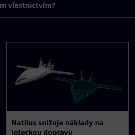
m vlastnictvím?
Natilus snižuje náklady na
leteckou dopravu