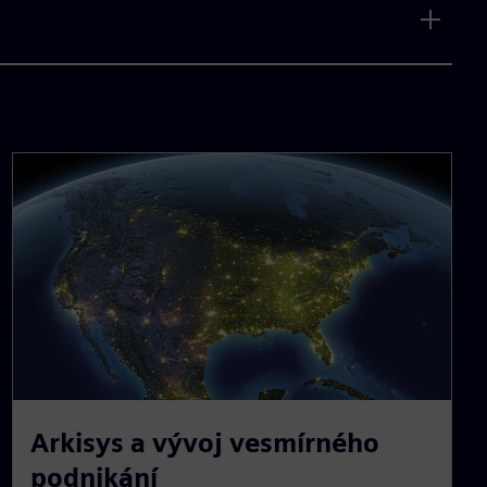
Arkisys a vývoj vesmírného
podnikání