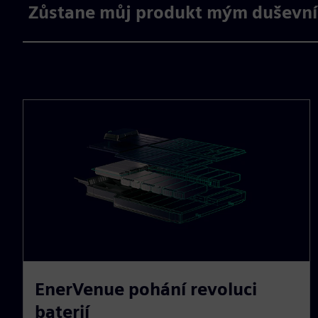
Zůstane můj produkt mým duševní
EnerVenue pohání revoluci
baterií