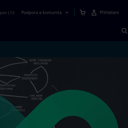
Podpora a komunita
Přihlášení
gion
|
CS
H
p
A
S