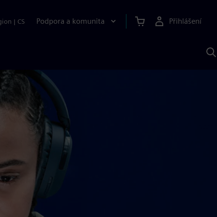
Podpora a komunita
Přihlášení
gion
|
CS
H
p
A
S