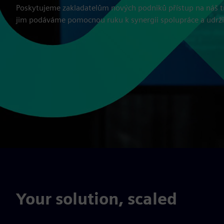
Poskytujeme zakladatelům nových podniků přístup na náš t
jim podáváme pomocnou ruku k synergii spolupráce a udrži
Your solution, scaled