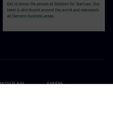
Get to know the people at Siemens for Startups. Our
team is distributed around the world and represents
all Siemens business areas.
AKTUJTE NÁS
KARIÉRA
kt
Pracovní místa a kariéra
větové pobočky
Otevřené pracovní pozice