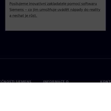
Posilujeme inovativní zakladatele pomocí softwaru
Siemens – co jim umožňuje uvádět nápady do reality
a nechat je růst.
EČNOSTI SIEMENS
INFORMACE O
KONT
SPOLEČNOSTI
Konta
Společnost
Celos
Vztahy s investory