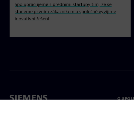
Spolupracujeme s předními startupy tím, že se
staneme prvním zákazníkem a společně vyvíjíme
inovativní řešení
O SPOL
O nás
Vedení