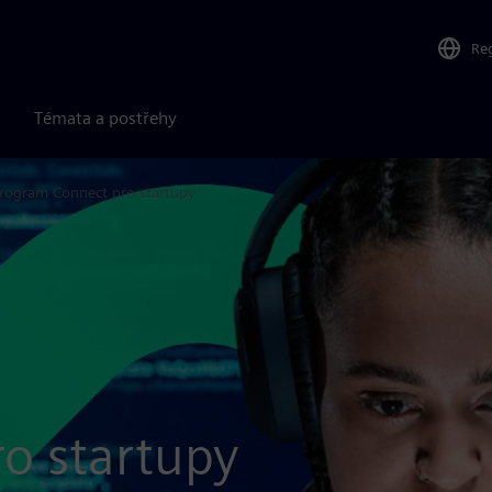
Re
Témata a postřehy
rogram Connect pro startupy
o startupy