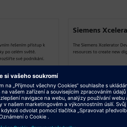
Siemens Xcelera
ivním řešením přístup k
The Siemens Xcelerator Dev
ky po celém světě.
resources to create new dig
rozšiřte své podnikání.
Learn more