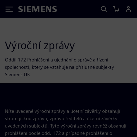
Siemens
Výroční zprávy
Oddíl 172 Prohlášení a ujednání o správě a řízení
společností, který se vztahuje na příslušné subjekty
Siemens UK
Níže uvedené výroční zprávy a účetní závěrky obsahují
strategickou zprávu, zprávu ředitelů a účetní závěrky
uvedených subjektů. Tyto výroční zprávy rovněž obsahují
prohlášení podle odd. 172 a případně prohlášení o