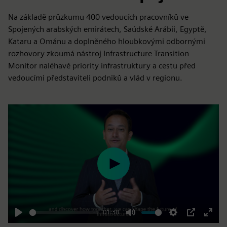
Na základě průzkumu 400 vedoucích pracovníků ve
Spojených arabských emirátech, Saúdské Arábii, Egyptě,
Kataru a Ománu a doplněného hloubkovými odbornými
rozhovory zkoumá nástroj Infrastructure Transition
Monitor naléhavé priority infrastruktury a cestu před
vedoucími představiteli podniků a vlád v regionu.
Play
01:38
Play
Mute
Settings
PIP
Enter