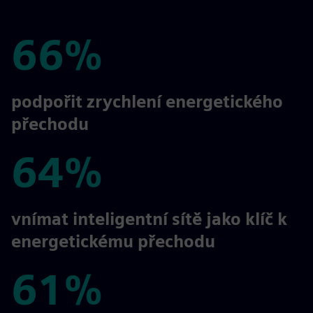
66%
66%
podpořit zrychlení energetického
přechodu
64%
64%
vnímat inteligentní sítě jako klíč k
energetickému přechodu
61%