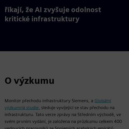
61%
říkají, že AI zvyšuje odolnost
kritické infrastruktury
O výzkumu
Monitor přechodu infrastruktury Siemens, a
Globální
výzkumná studie
, sleduje vyvíjející se stav přechodu na
infrastrukturu. Tato verze zprávy na Středním východě, ve
svém prvním vydání, je založena na průzkumu celkem 400
vedoucích pracovníků ze Spojených arabských emirátů,