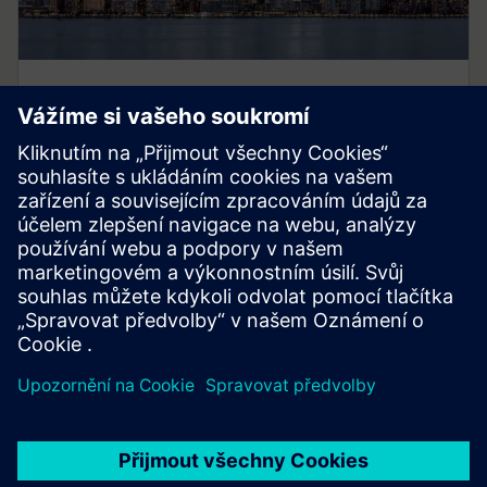
Smart Infrastructure
Naše technologie transformuje infrastrukturu rychlostí
a měřítkem a umožňuje ekosystémům spolupráce
urychlit digitální cestu našich zákazníků.
Další informace