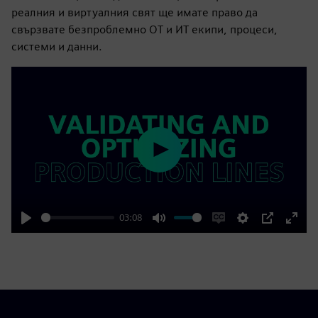
реалния и виртуалния свят ще имате право да
свързвате безпроблемно OT и ИТ екипи, процеси,
системи и данни.
Play
03:08
Play
Mute
Enable
Settings
PIP
Enter
captions
fulls