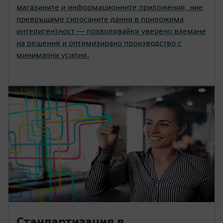
магазините и информационните приложения, ние
превръщаме силосаните данни в приложима
интелигентност — позволявайки уверено вземане
на решения и оптимизирано производство с
минимални усилия.
Стандартизация в