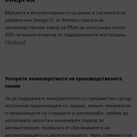
Мрежата и визуализирането на данни в системата за
управление Desigo CC от Siemens помага на
производствения завод на Pfizer да консумира около
40% по-малко енергия от традиционните инсталации.
(
Файзър
)
Ускорете инженерството на производствените
линии
За да поддържате конкурентното си предимство срещу
постоянно променящите се пазари, новите технологии
и променящите се стандарти и разпоредби, трябва да
използвате цялостен инженерен подход за
автоматизация, позволен от сближаването на
автоматизацията и дигитализацията. Чрез сливането на