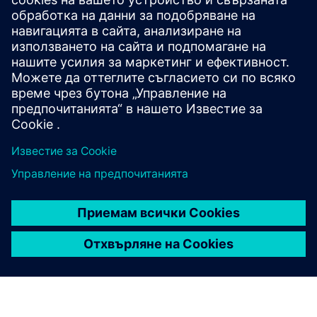
Електронна книга
| Инженерингът за автоматизация
на линиите носи бъдещето на автомобилната
индустрия
Проучване на казуси
| Използване на иновативни
конвейерни технологични решения за
производството на Porsche Taycan eCar