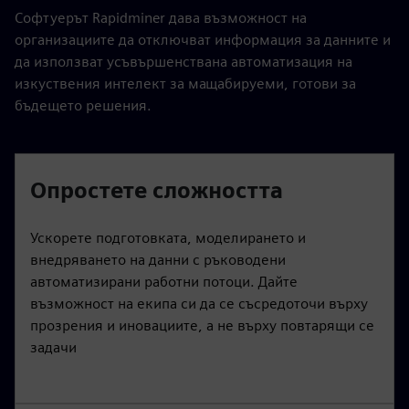
Софтуерът Rapidminer дава възможност на
организациите да отключват информация за данните и
да използват усъвършенствана автоматизация на
изкуствения интелект за мащабируеми, готови за
бъдещето решения.
Опростете сложността
Ускорете подготовката, моделирането и
внедряването на данни с ръководени
автоматизирани работни потоци. Дайте
възможност на екипа си да се съсредоточи върху
прозрения и иновациите, а не върху повтарящи се
задачи