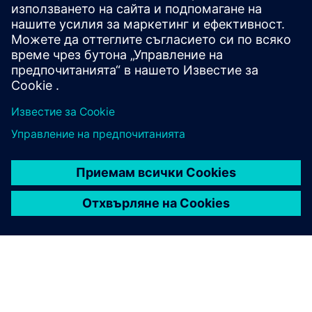
интеграция на данни?
Може ли Rapidminer да се
мащабира, за да поддържа
големи или сложни работни
натоварвания?
Как Rapidminer помага за
предотвратяване на
халюцинации в
генеративния AI?