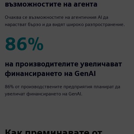
възможностите на агента
Очаква се възможностите на агентичния AI да
нарастват бързо и да видят широко разпространение.
86%
86%
на производителите увеличават
финансирането на GenAI
86% от производствените предприятия планират да
увеличат финансирането на GenAI.
Как преминавате от