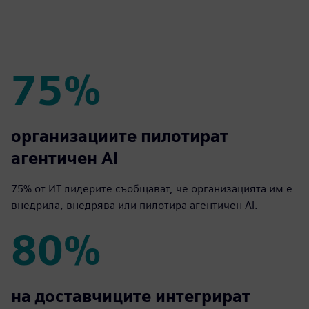
75%
75%
организациите пилотират
агентичен AI
75% от ИТ лидерите съобщават, че организацията им е
внедрила, внедрява или пилотира агентичен AI.
80%
80%
на доставчиците интегрират