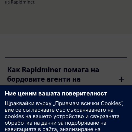
на Rapidminer.
Как Rapidminer помага на
бордовите агенти на
изкуствения интелект?
Как Rapidminer поддържа
усъвършенствани анализи и
се справя с широкомащабна