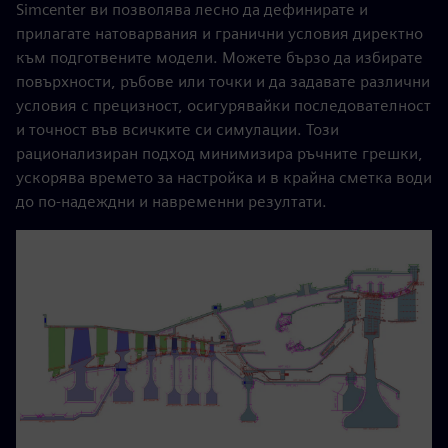
Simcenter ви позволява лесно да дефинирате и
прилагате натоварвания и гранични условия директно
към подготвените модели. Можете бързо да избирате
повърхности, ръбове или точки и да задавате различни
условия с прецизност, осигурявайки последователност
и точност във всичките си симулации. Този
рационализиран подход минимизира ръчните грешки,
ускорява времето за настройка и в крайна сметка води
до по-надеждни и навременни резултати.