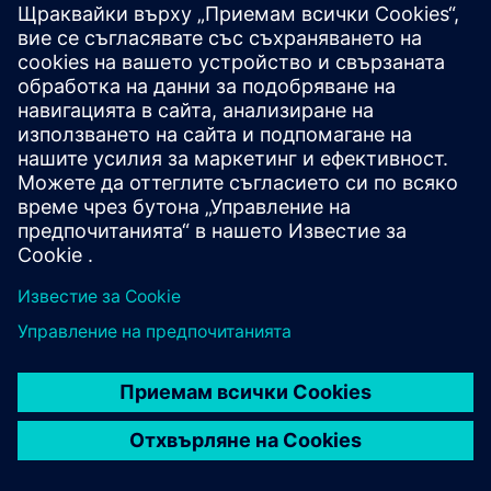
ИНТЕРЛАКЕН
Позволяване на бързи, лесни и
ефективни итерации на
дизайна
Interlaken използва Simcenter за ефективни
симулации на формоване на долове, като времето
за настройка на рязане е с 1,500%. Това