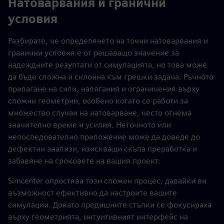
Натоварвания и гранични
условия
Разбирате, че определянето на точни натоварвания и
гранични условия е от решаващо значение за
надеждните резултати от симулацията, но това може
да бъде сложна и склонна към грешки задача. Ръчното
прилагане на сили, налягания и ограничения върху
сложни геометрии, особено когато се работи за
множество случаи на натоварване, често отнема
значително време и усилия. Неточното или
непоследователно приложение може да доведе до
дефектни анализи, изискващи скъпа преработка и
забавяне на сроковете на вашия проект.
Simcenter опростява този сложен процес, давайки ви
възможност ефективно да настроите вашите
симулации. Докато предишните стъпки се фокусираха
върху геометрията, интуитивният интерфейс на