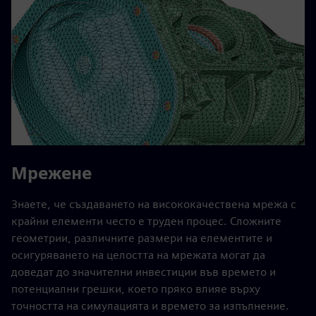
Мрежене
Знаете, че създаването на висококачествена мрежа с
крайни елементи често е труден процес. Сложните
геометрии, различните размери на елементите и
осигуряването на целостта на мрежата могат да
доведат до значителни инвестиции във времето и
потенциални грешки, което пряко влияе върху
точността на симулацията и времето за изпълнение.