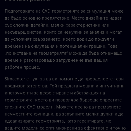
Подготовката на CAD геометрията за симулация може
да бъде основно препятствие. Често дизайните идват
със сложни детайли, малки характеристики или
несъвършенства, които са ненужни за анализ и могат
да усложнят свързването, което води до по-дълги
времена на симулация и потенциални грешки. Това
„почистване на геометрията“ може да бъде отнемащо
време и разочароващо затруднение във вашия
работен процес.
Simcenter е тук, за да ви помогне да преодолеете тези
предизвикателства. Той предлага мощни и интуитивни
инструменти за дефектиране и абстракция на
геометрията, което ви позволява бързо да опростите
сложните CAD модели. Можете лесно да премахнете
неуместните функции, да запълните малки дупки и да
идеализирате геометрията, като гарантирате, че
вашите модели са оптимизирани за ефективно и точно