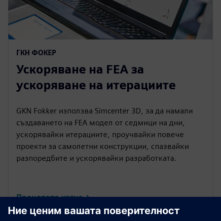
ГКН ФОКЕР
Ускоряване на FEA за
ускоряване на итерациите
GKN Fokker използва Simcenter 3D, за да намали
създаването на FEA модел от седмици на дни,
ускорявайки итерациите, проучвайки повече
проекти за самолетни конструкции, спазвайки
разпоредбите и ускорявайки разработката.
Прочетете казус