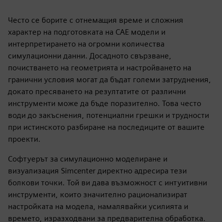
Често се борите с отнемащия време и сложния
характер на подготовката на CAE модели и
интерпретирането на огромни количества
симулационни данни. Досадното свързване,
почистването на геометрията и настройването на
гранични условия могат да бъдат големи затруднения,
докато пресяването на резултатите от различни
инструменти може да бъде поразително. Това често
води до закъснения, потенциални грешки и трудности
при истинското разбиране на последиците от вашите
проекти.
Софтуерът за симулационно моделиране и
визуализация Simcenter директно адресира тези
болкови точки. Той ви дава възможност с интуитивни
инструменти, които значително рационализират
настройката на модела, намалявайки усилията и
времето, изразходвани за предварителна обработка.