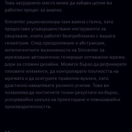
Това затруднено място може да забави целия ви
работен процес за анализ.
Simcenter рационализира тази важна стъпка, като
предоставя усъвършенствани инструменти за
свързване, които работят безпроблемно с вашата
геометрия. След преодоляване и абстракция,
интелигентните възможности на Simcenter за
мрежоване автоматично генерират оптимални мрежи,
дори за сложни дизайни. Можете бързо да дефинирате
типовете елементи, да контролирате плътността на
мрежата и да осигурите правилни връзки, като
драстично намалявате ръчното усилие. Това ви
позволява да постигнете точни резултати по-бързо,
ускорявайки цикъла на проектиране и повишавайки
производителността.