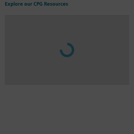
Explore our CPG Resources
Play
01:30
Play
Mute
Settings
PIP
Enter
fulls