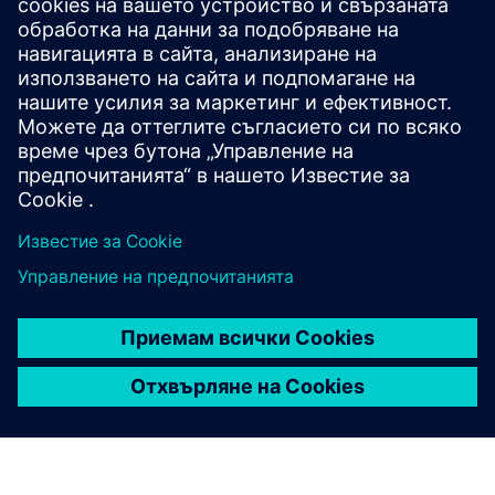
ЕЛЕКТРОННА КНИГА
Трансформиране на
производството за
ефективност и качество
Марките в секторите CPG (пакетирани
потребителски стоки) и FMCG (бързооборотни
стоки) трябва да се справят в сложна среда от
потребителски изисквания, регулаторно
съответствие и глобални пазарни
предизвикателства. Научете каква е ролята на
дигиталното управление на рецепти за
преодоляването на тези препятствия.