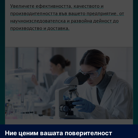
Увеличете ефективността, качеството и
производителността във вашето предприятие, от
научноизследователска и развойна дейност до
производство и доставка.
Октофарма