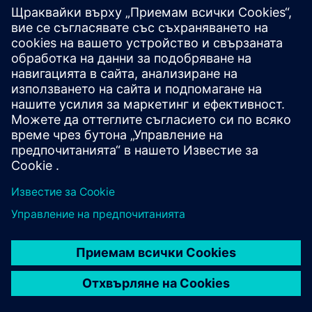
Предсказуема поддръжка, базирана на данни и
прозрачност на производството. Определяне на
план за мащабируеми аналитични решения във
фармацията