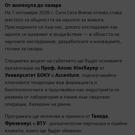
От молекула до пазара
На 1 октомври 2026 г. Сити Сити Виена отново става
мястото за общността на науките за живота.
Присъединете се към нас, докато изследваме как
идеите се развиват в въздействие — в областта на
научните изследвания, разработките и иновациите,
готови за пазара.
Специален акцент на събитието ще бъдат основните
презентации на
Проф. Алоис Юнгбауер
от
Университет БОКУ
и
Accenture
, подчертавайки
ключовите тенденции във фармацията и
биотехнологиите и проучвайки как индустрията се
развива от лаборатория в линия към свързани
операции, базирани на данни.
Програмата ще включва и приноси от
Такеда
,
Фрезениус
и
ВТУ
- допълнителни партньори и крайни
клиенти, които ще бъдат обявени.