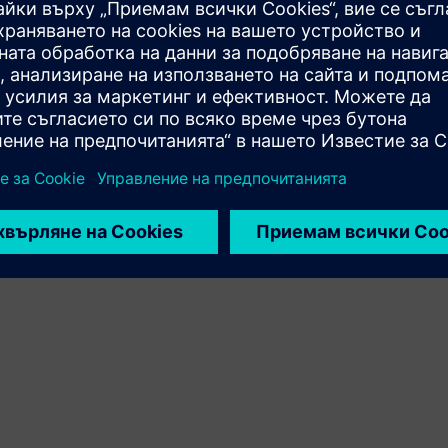
Движение
Build
Разширява или надгражда продукт/решение на
Siemens Xcelerator чрез създаване на нов продукт или
създава ново клиентско решение чрез интегриране
на продукта на Siemens Xcelerator и собствен продукт