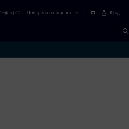
Подкрепа и общност
Вход
Region
|
BG
Т
с
S