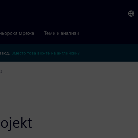
ньорска мрежа
Теми и анализи
ревод.
Вместо това вижте на английски?
t
ojekt