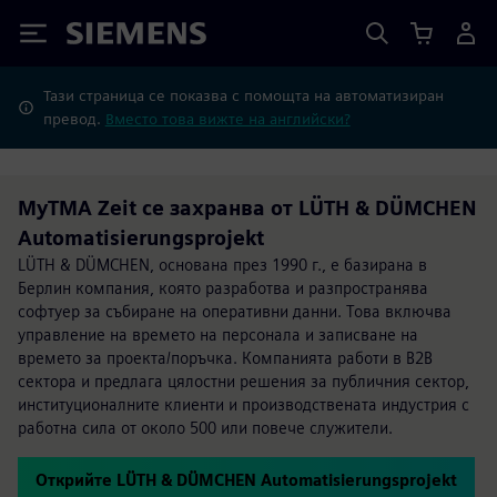
Siemens
Тази страница се показва с помощта на автоматизиран
превод.
Вместо това вижте на английски?
MyTMA Zeit се захранва от LÜTH & DÜMCHEN
Automatisierungsprojekt
LÜTH & DÜMCHEN, основана през 1990 г., е базирана в
Берлин компания, която разработва и разпространява
софтуер за събиране на оперативни данни. Това включва
управление на времето на персонала и записване на
времето за проекта/поръчка. Компанията работи в B2B
сектора и предлага цялостни решения за публичния сектор,
институционалните клиенти и производствената индустрия с
работна сила от около 500 или повече служители.
Открийте LÜTH & DÜMCHEN Automatisierungsprojekt