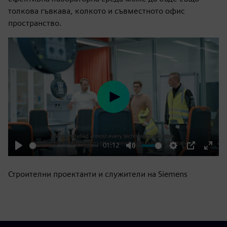
толкова гъвкава, колкото и съвместното офис
пространство.
Play
01:12
Play
Mute
Settings
PIP
Enter
fulls
Строителни проектанти и служители на Siemens