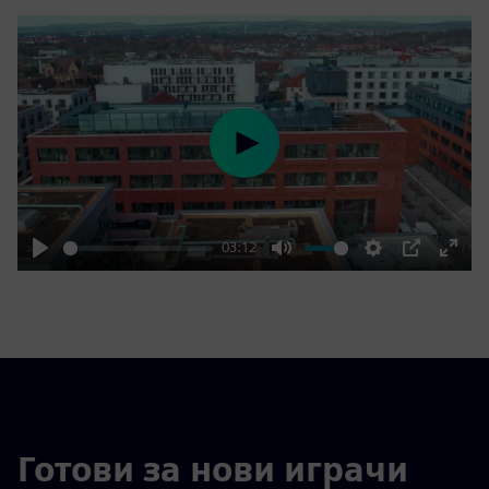
Play
03:12
Play
Mute
Settings
PIP
Enter
fulls
Готови за нови играчи