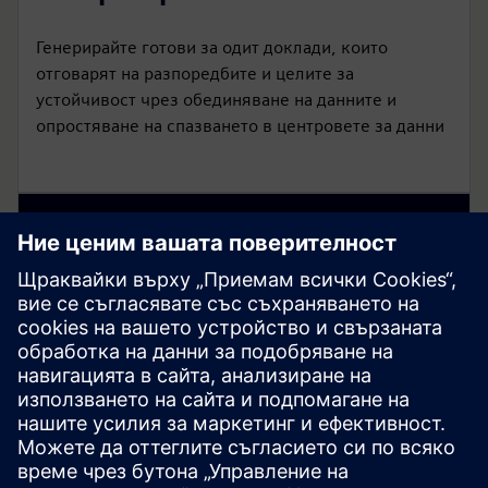
Генерирайте готови за одит доклади, които
отговарят на разпоредбите и целите за
устойчивост чрез обединяване на данните и
опростяване на спазването в центровете за данни