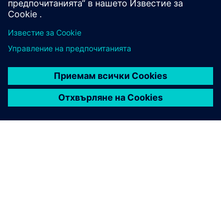
Подобрена гъвкавост със Smart
Lab Ecosystem
Smart Lab Ecosystem позволява гъвкави,
безопасни и енергийно ефективни лабораторни
пространства с модулна, устойчива
инфраструктура за съвременни
научноизследователски нужди.