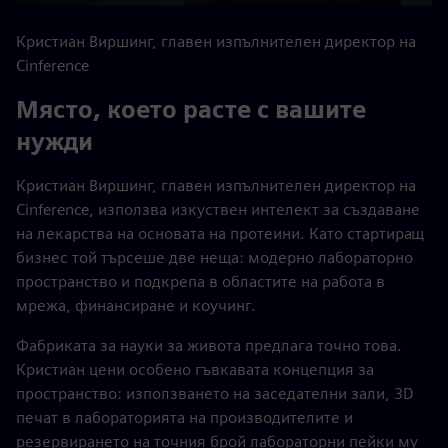
Play
Mute
Settings
PIP
Enter
fulls
Кристиан Виршинг, главен изпълнителен директор на
Cinference
Място, което расте с вашите
нужди
Кристиан Виршинг, главен изпълнителен директор на
Cinference, използва изкуствен интелект за създаване
на лекарства на основата на протеини. Като стартиращ
бизнес той търсеше две неща: модерно лабораторно
пространство и подкрепа в областите на работа в
мрежа, финансиране и коучинг.
Фабриката за науки за живота предлага точно това.
Кристиан цени особено гъвкавата концепция за
пространство: използването на заседателни зали, 3D
печат в лабораторията на производителите и
резервирането на точния брой лабораторни пейки му