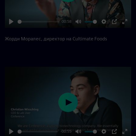
00:58
Play
Mute
Settings
PIP
Enter
fulls
Жорди Моралес, директор на Cultimate Foods
Play
-00:55