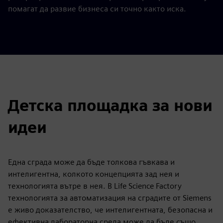
помагат да развие бизнеса си точно както иска.
Детска площадка за нови
идеи
Една сграда може да бъде толкова гъвкава и
интелигентна, колкото концепцията зад нея и
технологията вътре в нея. В Life Science Factory
технологията за автоматизация на сградите от Siemens
е живо доказателство, че интелигентната, безопасна и
ефективна лабораторна среда може да бъде също