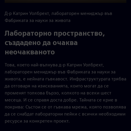
Play
Mute
Settings
PIP
Enter
fulls
Д-р Катрин Уолбрехт, лабораторен мениджър във
Фабриката за науки за живота
Лабораторно пространство,
създадено да очаква
неочакваното
Това, което най-вълнува д-р Катрин Уолбрехт,
лабораторен мениджър във Фабриката за науки за
живота, е нейната гъвкавост. Инфраструктурата трябва
да отговаря на изискванията, които могат да се
променят толкова бързо, колкото на всеки шест
месеца. И се справя доста добре. Тайната се крие в
покрива: Състои се от гъвкава мрежа, която позволява
да се снабдат лабораторни пейки с всички необходими
ресурси за конкретен проект.