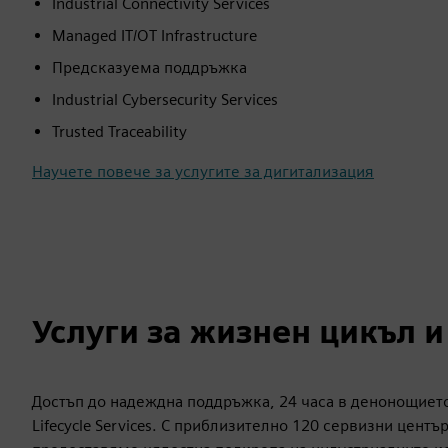
Industrial Connectivity Services
Managed IT/OT Infrastructure
Предсказуема поддръжка
Industrial Cybersecurity Services
Trusted Traceability
Научете повече за услугите за дигитализация
Услуги за жизнен цикъл 
Достъп до надеждна поддръжка, 24 часа в денонощието
Lifecycle Services. С приблизително 120 сервизни центъ