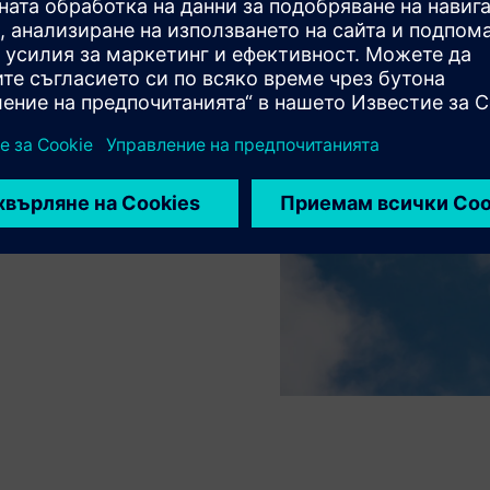
за оптимизация и
одните отпечатъци,
 разходите; увеличаване
 и удължаване на живота
ивност, така и
циркуларни резервни