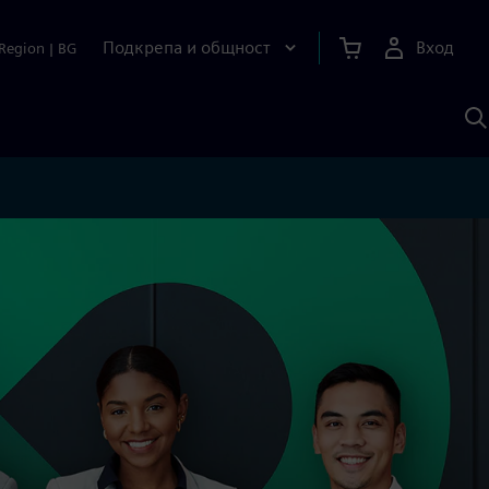
Подкрепа и общност
Вход
Region
|
BG
Т
с
S