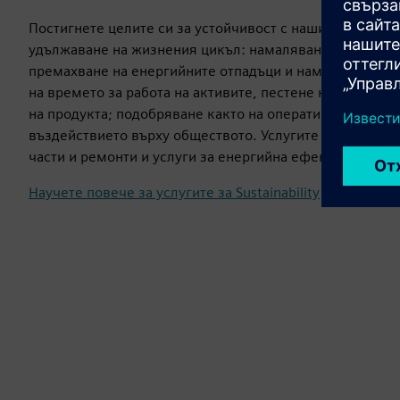
Постигнете целите си за устойчивост с нашите услуги 
удължаване на жизнения цикъл: намаляване на въглер
премахване на енергийните отпадъци и намаляване на
на времето за работа на активите, пестене на ресурси
на продукта; подобряване както на оперативната ефект
въздействието върху обществото. Услугите включват 
части и ремонти и услуги за енергийна ефективност.
Научете повече за услугите за Sustainability