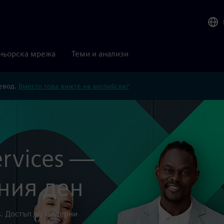
ньорска мрежа
Теми и анализи
ревод.
Вместо това вижте на английски?
Services —
ния ден
es. Достъп до модерни