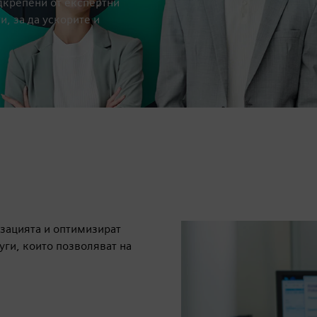
дкрепени от експертни
, за да ускорите и
лизацията и оптимизират
ги, които позволяват на