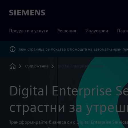
Siemens
Продукти и услуги
Решения
Индустрии
Парт
Тази страница се показва с помощта на автоматизиран п
Съдържание
Digital Enterprise Services
Home
Digital Enterprise 
страстни за утреш
Трансформирайте бизнеса си с Digital Enterprise Servic