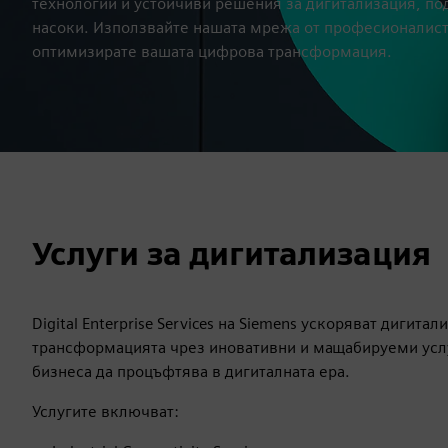
технологии и устойчиви решения за дигитализация, по
насоки. Използвайте нашата мрежа от професионалисти
оптимизирате вашата цифрова трансформация.
Услуги за дигитализация
Digital Enterprise Services на Siemens ускоряват дигита
трансформацията чрез иновативни и мащабируеми услу
бизнеса да процъфтява в дигиталната ера.
Услугите включват: