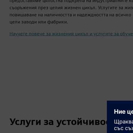
предоставяме цялостна подкрепа на индустриалните к
съоръжения през целия жизнен цикъл. Услугите за жиз
повишаване на наличността и надеждността на всичко 
цели заводи или фабрики.
Научете повече за жизнения цикъл и услугите за обуч
Услуги за устойчивост