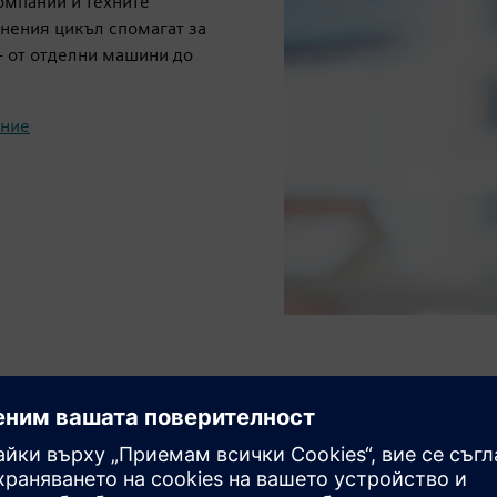
омпании и техните
нения цикъл спомагат за
- от отделни машини до
ение