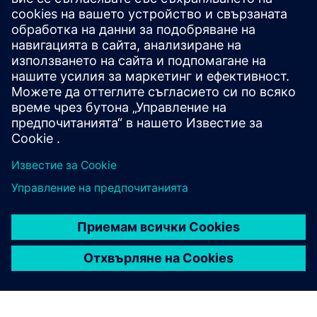
Клаус Хьобарт
Майкъл Шнабел
Евелин Заунер
Статус: 25 октомври 2024 г.