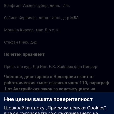
Волфганг Анзенгрубер, дипл. -Инг.
Сабине Херличка, дипл. -Инж., д-р МБА
Моника Кирхер, маг. Д-р х. к.
Стефан Пиех, д-р
Почетен президент
Проф. д-р иур. Д-р Инг. Е.Х. Хайнрих фон Пиерер
Членове, делегирани в Надзорния съвет от
работническия съвет съгласно член 110, параграф
1 от Австрийския закон за конституцията на
трудовете:
Пол Лауерман (председател на Централния
работнически съвет на Siemens AG Austria)