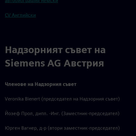
автобиография немски
CV Английски
Надзорният съвет на
Siemens AG Австрия
Членове на Надзорния съвет
Veronika Bienert (председател на Надзорния съвет)
Йозеф Прол, дипл. -Инг. (Заместник-председател)
Юрген Вагнер, д-р (втори заместник-председател)