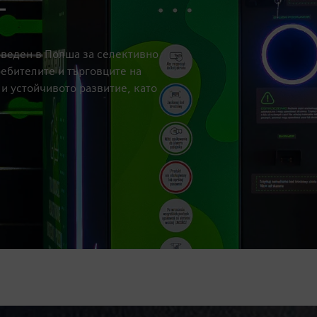
T
зведен в Полша за селективно
ребителите и търговците на
 и устойчивото развитие, като