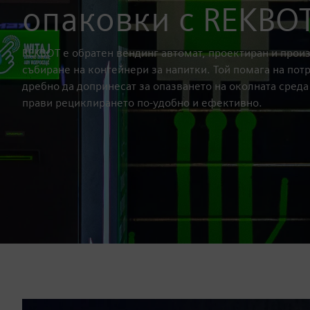
опаковки с REKBO
REKBOT е обратен вендинг автомат, проектиран и прои
събиране на контейнери за напитки. Той помага на пот
дребно да допринесат за опазването на околната среда
прави рециклирането по-удобно и ефективно.