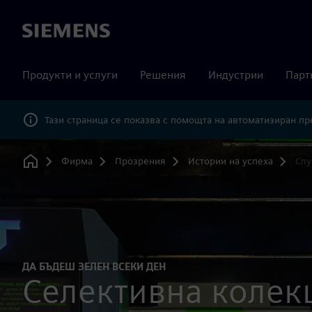
Siemens
Продукти и услуги
Решения
Индустрии
Парт
Тази страница се показва с помощта на автоматизиран п
Фирма
Прозрения
Истории на успеха
Слу
Home
ДА БЪДЕШ ЗЕЛЕН ВСЕКИ ДЕН
Селективна колек