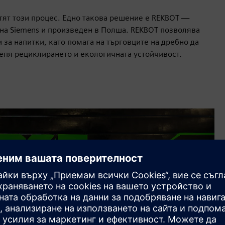
тят този процес. Едно такова решение е REKBOT —
 на Siemens и произведен в Полша. REKBOT позволява
за напитки, като помага на търговците на дребно да
епя рециклирането и екологичната устойчивост.