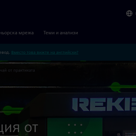
ньорска мрежа
Теми и анализи
ревод.
Вместо това вижте на английски?
чай от практиката
ция от