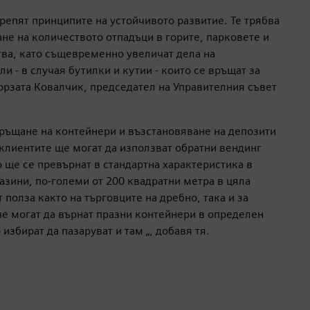
репят принципите на устойчивото развитие. Те трябва
не на количеството отпадъци в горите, парковете и
ва, като същевременно увеличат дела на
 - в случая бутилки и кутии - които се връщат за
орзата Ковалчик, председател на Управителния съвет
връщане на контейнери и възстановяване на депозити
клиентите ще могат да използват обратни вендинг
 ще се превърнат в стандартна характеристика в
азини, по-големи от 200 квадратни метра в цяла
 полза както на търговците на дребно, така и за
че могат да върнат празни контейнери в определен
избират да пазаруват и там „, добавя тя.