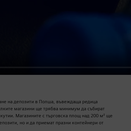
щане на депозити в Полша, въвеждаща редица
алките магазини ще трябва минимум да събират
 кутии. Магазините с търговска площ над 200 м² ще
епозити, но и да приемат празни контейнери от