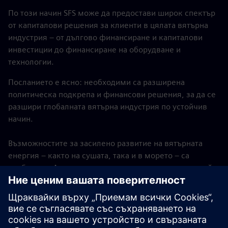
По този начин SFS може да предостави широк спектър
от капиталови решения за клиенти в цялата вятърна
индустрия – от дългово финансиране и капиталови
инвестиции до финансиране на оборудване и
технологии.
Посланието е ясно: необходими са разширена
политическа подкрепа и финансови решения, за да се
разшири глобалната вятърна индустрия по устойчив
начин.
Възможностите за засилено развитие на вятърната
енергия – както на сушата, така и в морето – са
изобилни в Америка, регион, включващ някои от най-
големите пазари на вятърна енергия в света.
SFS признава значението на инвестирането във
вятърна енергия и очакваме с нетърпение да
продължим усилията си за финансиране на устойчиви