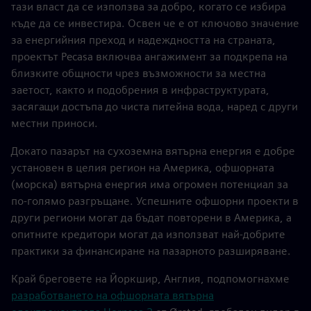
тази власт да се използва за добро, когато се избира
къде да се инвестира. Освен че е от ключово значение
за енергийния преход и надеждността на страната,
проектът Pecasa включва ангажимент за подкрепа на
близките общности чрез възможности за местна
заетост, както и подобрения в инфраструктурата,
засягащи достъпа до чиста питейна вода, наред с други
местни приноси.
Докато пазарът на сухоземна вятърна енергия е добре
установен в целия регион на Америка, офшорната
(морска) вятърна енергия има огромен потенциал за
по-голямо разгръщане. Успешните офшорни проекти в
други региони могат да бъдат повторени в Америка, а
опитните кредитори могат да използват най-добрите
практики за финансиране на пазарното разширяване.
Край бреговете на Йоркшир, Англия, подпомогнахме
разработването на офшорната вятърна