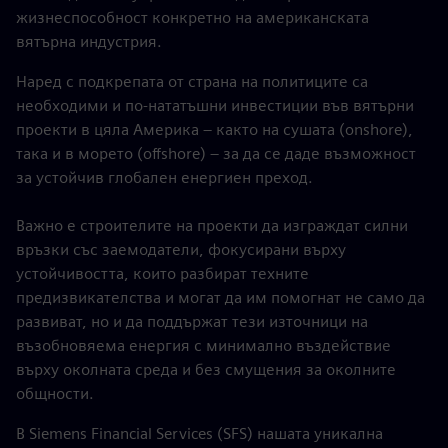
жизнеспособност конкретно на американската
вятърна индустрия.
Наред с подкрепата от страна на политиците са
необходими и по-нататъшни инвестиции във вятърни
проекти в цяла Америка – както на сушата (onshore),
така и в морето (offshore) – за да се даде възможност
за устойчив глобален енергиен преход.
Важно е строителите на проекти да изграждат силни
връзки със заемодатели, фокусирани върху
устойчивостта, които разбират техните
предизвикателства и могат да им помогнат не само да
развиват, но и да поддържат тези източници на
възобновяема енергия с минимално въздействие
върху околната среда и без смущения за околните
общности.
В Siemens Financial Services (SFS) нашата уникална