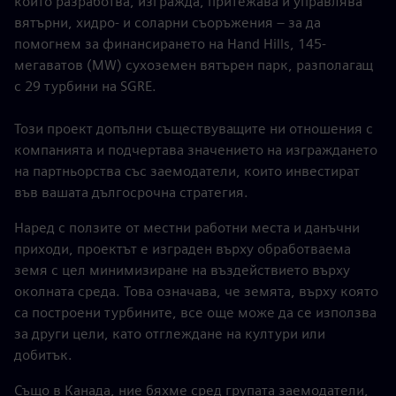
който разработва, изгражда, притежава и управлява
вятърни, хидро- и соларни съоръжения – за да
помогнем за финансирането на Hand Hills, 145-
мегаватов (MW) сухоземен вятърен парк, разполагащ
с 29 турбини на SGRE.
Този проект допълни съществуващите ни отношения с
компанията и подчертава значението на изграждането
на партньорства със заемодатели, които инвестират
във вашата дългосрочна стратегия.
Наред с ползите от местни работни места и данъчни
приходи, проектът е изграден върху обработваема
земя с цел минимизиране на въздействието върху
околната среда. Това означава, че земята, върху която
са построени турбините, все още може да се използва
за други цели, като отглеждане на култури или
добитък.
Също в Канада, ние бяхме сред групата заемодатели,