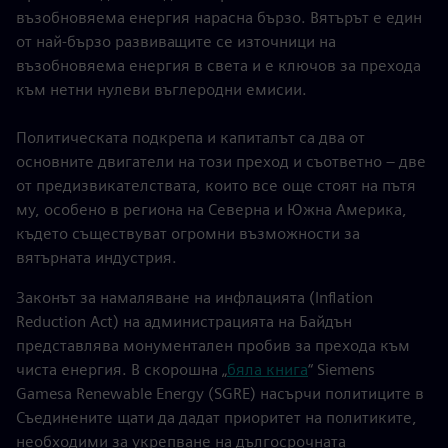
възобновяема енергия нарасна бързо. Вятърът е един
от най-бързо развиващите се източници на
възобновяема енергия в света и е ключов за прехода
към нетни нулеви въглеродни емисии.
Политическата подкрепа и капиталът са два от
основните двигатели на този преход и съответно – две
от предизвикателствата, които все още стоят на пътя
му, особено в региона на Северна и Южна Америка,
където съществуват огромни възможности за
вятърната индустрия.
Законът за намаляване на инфлацията (Inflation
Reduction Act) на администрацията на Байдън
представлява монументален пробив за прехода към
чиста енергия. В скорошна „
бяла книга
“ Siemens
Gamesa Renewable Energy (SGRE) насърчи политиците в
Съединените щати да дадат приоритет на политиките,
необходими за укрепване на дългосрочната