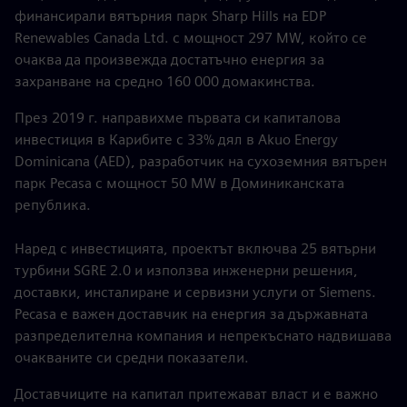
финансирали вятърния парк Sharp Hills на EDP
Renewables Canada Ltd. с мощност 297 MW, който се
очаква да произвежда достатъчно енергия за
захранване на средно 160 000 домакинства.
През 2019 г. направихме първата си капиталова
инвестиция в Карибите с 33% дял в Akuo Energy
Dominicana (AED), разработчик на сухоземния вятърен
парк Pecasa с мощност 50 MW в Доминиканската
република.
Наред с инвестицията, проектът включва 25 вятърни
турбини SGRE 2.0 и използва инженерни решения,
доставки, инсталиране и сервизни услуги от Siemens.
Pecasa е важен доставчик на енергия за държавната
разпределителна компания и непрекъснато надвишава
очакваните си средни показатели.
Доставчиците на капитал притежават власт и е важно