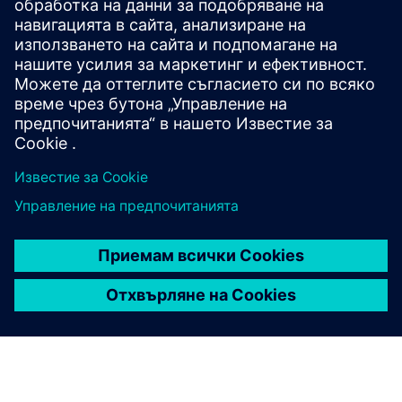
стратегии за нейното разпространение.
Както винаги, насърчаваме и други кредитори да
извървят този път с нас. Когато става въпрос за
инвестиране във възобновяема вятърна енергия, ние
сме големи фенове.