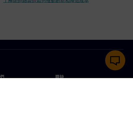
了解閉迴路製造如何推動創新和降低成本
們
職缺
工作與職缺
辦事處
開放職缺