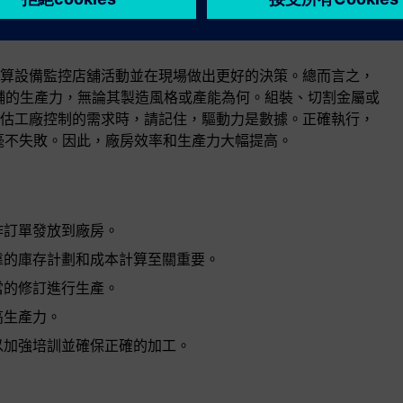
算設備監控店舖活動並在現場做出更好的決策。總而言之，
舖的生產力，無論其製造風格或產能為何。組裝、切割金屬或
估工廠控制的需求時，請記住，驅動力是數據。正確執行，
毫不失敗。因此，廠房效率和生產力大幅提高。
作訂單發放到廠房。
靠的庫存計劃和成本計算至關重要。
當的修訂進行生產。
高生產力。
以加強培訓並確保正確的加工。