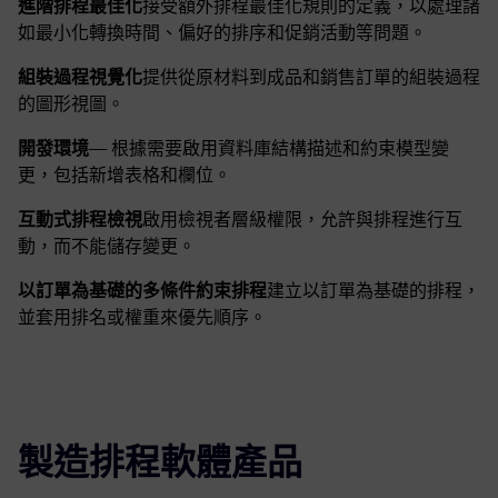
進階排程最佳化
接受額外排程最佳化規則的定義，以處理諸
如最小化轉換時間、偏好的排序和促銷活動等問題。
組裝過程視覺化
提供從原材料到成品和銷售訂單的組裝過程
的圖形視圖。
開發環境
— 根據需要啟用資料庫結構描述和約束模型變
更，包括新增表格和欄位。
互動式排程檢視
啟用檢視者層級權限，允許與排程進行互
動，而不能儲存變更。
以訂單為基礎的多條件約束排程
建立以訂單為基礎的排程，
並套用排名或權重來優先順序。
製造排程軟體產品