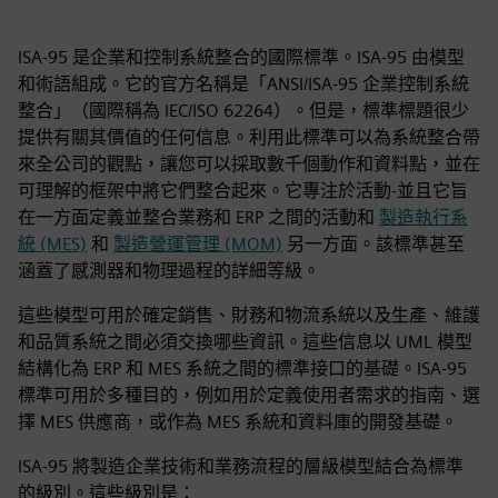
ISA-95 是企業和控制系統整合的國際標準。ISA-95 由模型
和術語組成。它的官方名稱是「ANSI/ISA-95 企業控制系統
整合」（國際稱為 IEC/ISO 62264）。但是，標準標題很少
提供有關其價值的任何信息。利用此標準可以為系統整合帶
來全公司的觀點，讓您可以採取數千個動作和資料點，並在
可理解的框架中將它們整合起來。它專注於活動-並且它旨
在一方面定義並整合業務和 ERP 之間的活動和
製造執行系
統 (MES)
和
製造營運管理 (MOM)
另一方面。該標準甚至
涵蓋了感測器和物理過程的詳細等級。
這些模型可用於確定銷售、財務和物流系統以及生產、維護
和品質系統之間必須交換哪些資訊。這些信息以 UML 模型
結構化為 ERP 和 MES 系統之間的標準接口的基礎。ISA-95
標準可用於多種目的，例如用於定義使用者需求的指南、選
擇 MES 供應商，或作為 MES 系統和資料庫的開發基礎。
ISA-95 將製造企業技術和業務流程的層級模型結合為標準
的級別。這些級別是：