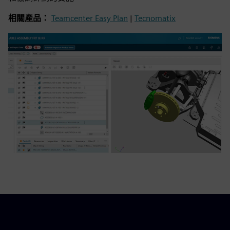
相關產品：
Teamcenter Easy Plan
|
Tecnomatix