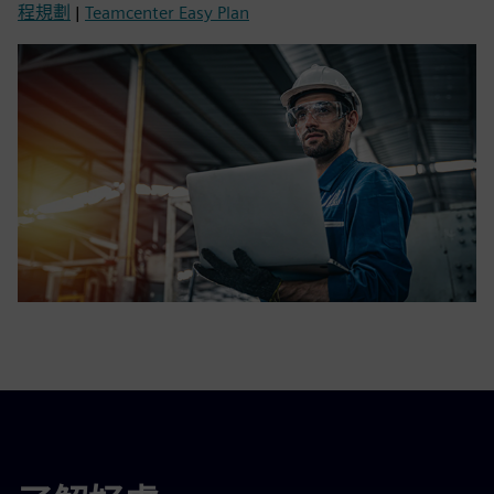
程規劃
|
Teamcenter Easy Plan