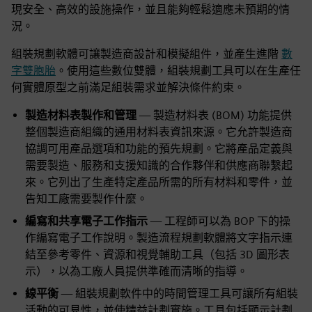
現安全、高效的設施操作，並且能夠輕鬆適應未預期的情
況。
組裝規劃軟體可讓製造商設計和模擬組件，並產生進階
數
字雙胞胎
。使用這些數位雙體，組裝規劃工具可以在生產任
何實體原型之前滿足組裝需求並解決條件約束。
製造材料表製作和管理
— 製造材料表 (BOM) 功能提供
整個製造商組織的通用材料表資訊來源。它允許製造商
協調可用產品選項和功能的預先規劃。它將產品定義與
需要製造、服務和支援知識的合作夥伴和供應商聯繫起
來。它列出了生產特定產品所需的所有材料和零件，並
告知工廠需要製作什麼。
編寫和共享電子工作指示
— 工程師可以為 BOP 下的操
作編寫電子工作說明。製造流程規劃軟體將文字指示連
結至參考零件、資源和視覺輔助工具（包括 3D 圖形表
示），以為工廠人員提供準確而清晰的指導。
線平衡
— 組裝規劃軟件中的時間管理工具可讓所有組裝
活動的可見性，並使精益計劃實施。工具包括顯示計劃