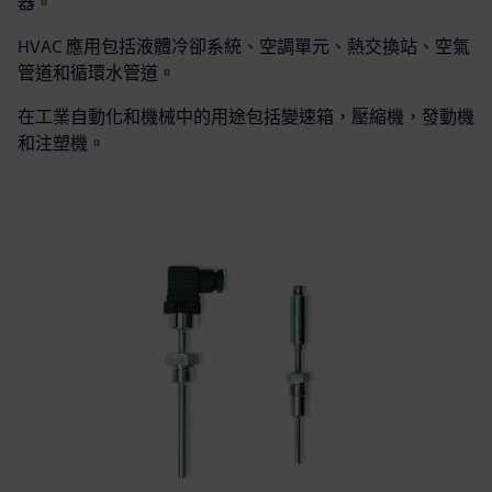
器。
HVAC 應用包括液體冷卻系統、空調單元、熱交換站、空氣
管道和循環水管道。
在工業自動化和機械中的用途包括變速箱，壓縮機，發動機
和注塑機。