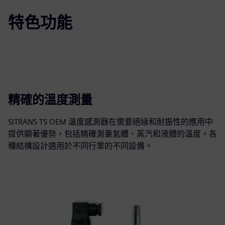
特色功能
精確的溫度測量
SITRANS TS OEM 溫度感測器在需要絕緣和耐振性的應用中
提供顯著優勢，包括精確測量氣體、蒸汽和液體的溫度。各
種結構設計適用於不同行業的不同設備。