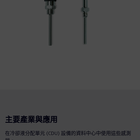
主要產業與應用
在冷卻液分配單元 (CDU) 設備的資料中心中使用這些感測