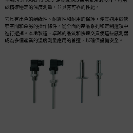
全新的 SITRANS TS OEM 溫度感測器採用緊湊的設計，可用
於精確穩定的溫度測量，並具有可靠的性能。
它具有出色的絕緣性、耐震性和耐用的保護，使其適用於狹
窄空間和惡劣的操作條件。從全面的產品系列和定制選項中
進行選擇。本地製造、卓越的品質和快速交貨使這些感測器
成為多個產業的溫度測量應用的首選，以確保設備安全。