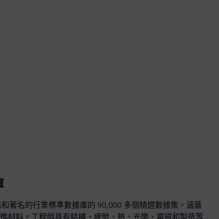
庫
商和著名的行業標準數據庫的 90,000 多個精選數據集，涵蓋
進材料。工程師具有結構、疲勞、熱、光學、電磁和製造等