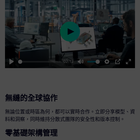
Play
02:12
Play
Mute
Settings
PIP
Enter
fulls
無縫的全球協作
無論位置或時區為何，都可以實時合作。立即分享模型、資
料和洞察，同時維持分散式團隊的安全性和版本控制。
零基礎架構管理