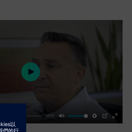
Play
18:51
Mute
Settings
PIP
Enter
fullscre