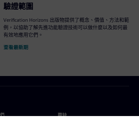
驗證範圍
Verification Horizons 出版物提供了概念、價值、方法和範
例，以協助了解先進功能驗證技術可以做什麼以及如何最
有效地應用它們。
查看最新期
們
職缺
工作與職缺