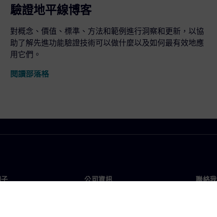
驗證地平線博客
對概念、價值、標準、方法和範例進行洞察和更新，以協
助了解先進功能驗證技術可以做什麼以及如何最有效地應
用它們。
閱讀部落格
門子
公司資訊
聯絡我
們
公司
聯絡