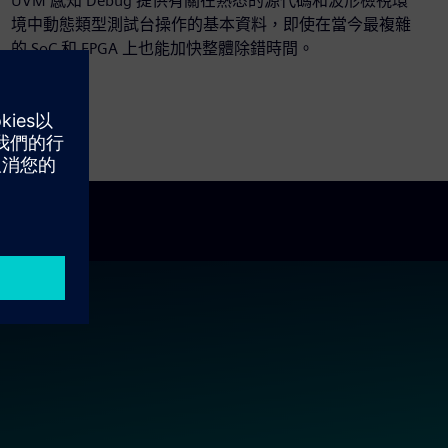
UVM 感知 Debug 提供有關在熟悉的源代碼和波形檢視環
境中動態類型測試台操作的基本資料，即使在當今最複雜
的 SoC 和 FPGA 上也能加快整體除錯時間。
查看產品