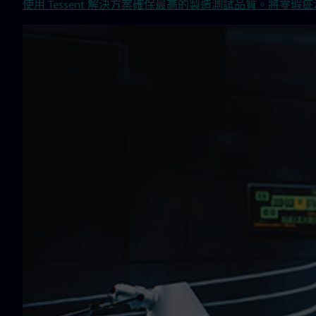
使用 Tessent 解決方案確保最高的製造測試品質。將