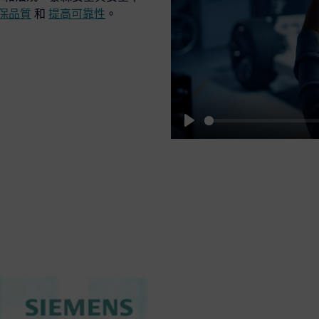
保品質
和
提高可靠性
。
Play