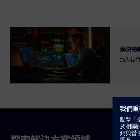
解決物
加入我們