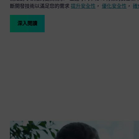
斷開發技術以滿足您的需求
提升安全性
，
優化安全性
，
確
深入閱讀