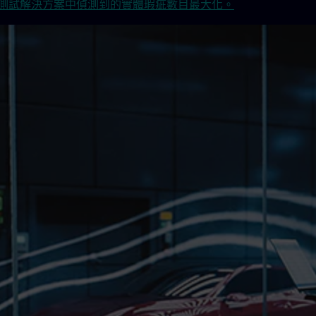
零瑕疵測試解決方案中偵測到的實體瑕疵數目最大化。