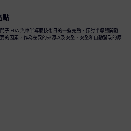
亮點
門子 EDA 汽車半導體技術日的一些亮點，探討半導體開發
要的因素，作為差異的來源以及安全、安全和自動駕駛的原