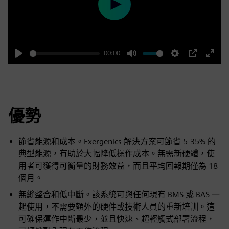
Play
00:00
Play
Mute
Settings
PIP
Enter
fulls
優勢
節省能源和成本。Exergenics 解決方案可節省 5-35% 的
典型能源，有助於大幅降低操作成本。無需新硬體，使
用者可獲得可衡量的財務效益，而且平均回報期僅為 18
個月。
無縫整合和低中斷。該系統可與任何現有 BMS 或 BAS 一
起使用，不需要額外的硬件或技術人員的重新培訓。這
可確保運作中斷最少，並且快速、超輕觸式部署流程，